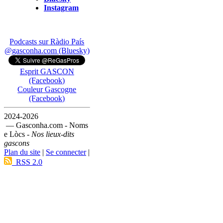
Instagram
Podcasts sur Ràdio País
@gasconha.com (Bluesky)
Esprit GASCON
(Facebook)
Couleur Gascogne
(Facebook)
2024-2026
— Gasconha.com - Noms
e Lòcs -
Nos lieux-dits
gascons
Plan du site
|
Se connecter
|
RSS 2.0