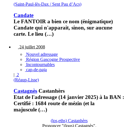
(Saint-Paul-lès-Dax / Sent Pau d’Acs)
Candate
Le FANTOIR a bien ce nom (énigmatique)
Candate qui n'apparait, sinon, sur aucune
carte. Le lieu (…)
24 juillet 2008
Nouvel adressage
Région Gascogne Prospective
Incontournables
cap-de-paja
|
2
(Réaup-Lisse)
Castagnès
Castanhèrs
Etat de l'adressage (14 janvier 2025) à la BAN :
Certifié : 1684 route de mézin (et la
majuscule (…)
(los,eths) Castanhèrs
Prononcer "(lous) Castagnès".