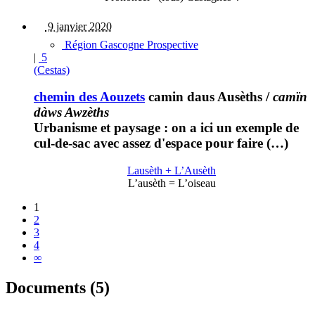
9 janvier 2020
Région Gascogne Prospective
|
5
(Cestas)
chemin des Aouzets
camin daus Ausèths
/
camïn
dàws Awzèths
Urbanisme et paysage : on a ici un exemple de
cul-de-sac avec assez d'espace pour faire (…)
Lausèth + L’Ausèth
L’ausèth = L’oiseau
1
2
3
4
∞
Documents (5)