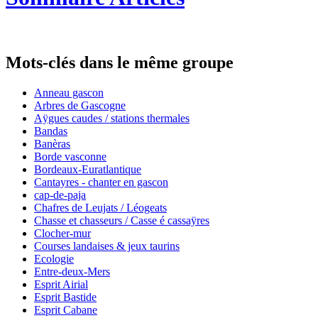
Mots-clés dans le même groupe
Anneau gascon
Arbres de Gascogne
Aÿgues caudes / stations thermales
Bandas
Banèras
Borde vasconne
Bordeaux-Euratlantique
Cantayres - chanter en gascon
cap-de-paja
Chafres de Leujats / Léogeats
Chasse et chasseurs / Casse é cassaÿres
Clocher-mur
Courses landaises & jeux taurins
Ecologie
Entre-deux-Mers
Esprit Airial
Esprit Bastide
Esprit Cabane