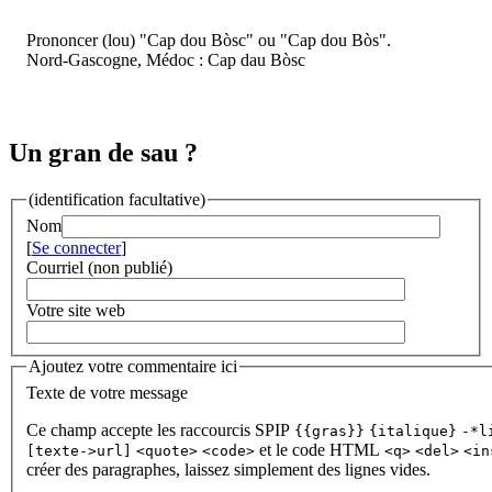
Prononcer (lou) "Cap dou Bòsc" ou "Cap dou Bòs".
Nord-Gascogne, Médoc : Cap dau Bòsc
Un gran de sau ?
(identification facultative)
Nom
[
Se connecter
]
Courriel (non publié)
Votre site web
Ajoutez votre commentaire ici
Texte de votre message
Ce champ accepte les raccourcis SPIP
{{gras}}
{italique}
-*l
et le code HTML
[texte->url]
<quote>
<code>
<q>
<del>
<in
créer des paragraphes, laissez simplement des lignes vides.