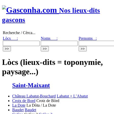
Nos lieux-dits
gascons
Recherche / Cèrca...
Lòcs :
Noms :
Prenoms :
Lòcs (lieux-dits = toponymie,
paysage...)
Saint-Maixant
Château Labatut-Bouchard
Labatut + L’Abatut
Croix de Bord
Crotz de Bòrd
La Dote
La Dòta / La Dote
Baudet
Baudet