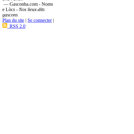
— Gasconha.com - Noms
e Lòcs -
Nos lieux-dits
gascons
Plan du site
|
Se connecter
|
RSS 2.0