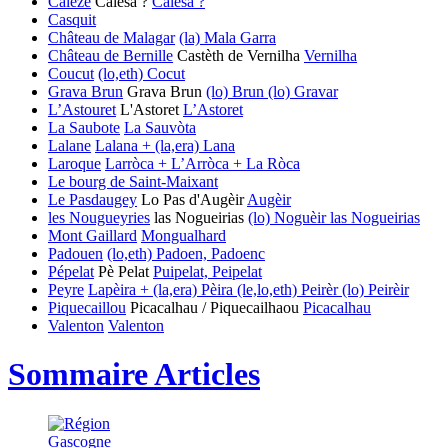
Calèze
Calèsa ?
Calèsa ?
Casquit
Château de Malagar
(la) Mala Garra
Château de Bernille
Castèth de Vernilha
Vernilha
Coucut
(lo,eth) Cocut
Grava Brun
Grava Brun
(lo) Brun
(lo) Gravar
L’Astouret
L'Astoret
L’Astoret
La Saubote
La Sauvòta
Lalane
Lalana + (la,era) Lana
Laroque
Larròca + L’Arròca + La Ròca
Le bourg de Saint-Maixant
Le Pasdaugey
Lo Pas d'Augèir
Augèir
les Nougueyries
las Nogueirias
(lo) Noguèir
las Nogueirias
Mont Gaillard
Mongualhard
Padouen
(lo,eth) Padoen, Padoenc
Pépelat
Pè Pelat
Puipelat, Peipelat
Peyre
Lapèira + (la,era) Pèira
(le,lo,eth) Peirèr
(lo) Peirèir
Piquecaillou
Picacalhau / Piquecailhaou
Picacalhau
Valenton
Valenton
Sommaire Articles