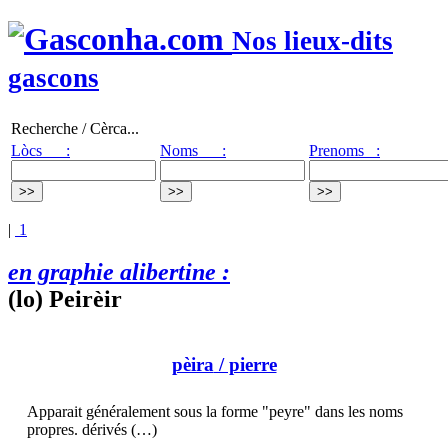
Nos lieux-dits
gascons
Recherche / Cèrca...
Lòcs :
Noms :
Prenoms :
|
1
en graphie alibertine :
(lo) Peirèir
pèira
/ pierre
Apparait généralement sous la forme "peyre" dans les noms
propres. dérivés (…)