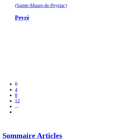
(Sainte-Maure-de-Peyriac)
Peyré
0
4
8
12
...
Sommaire Articles