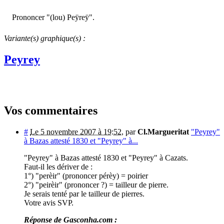
Prononcer "(lou) Peÿreÿ".
Variante(s) graphique(s) :
Peyrey
Vos commentaires
#
Le 5 novembre 2007 à 19:52
,
par
Cl.Margueritat
"Peyrey"
à Bazas attesté 1830 et "Peyrey" à...
"Peyrey" à Bazas attesté 1830 et "Peyrey" à Cazats.
Faut-il les dériver de :
1°) "perèir" (prononcer pérèy) = poirier
2°) "peirèir" (prononcer ?) = tailleur de pierre.
Je serais tenté par le tailleur de pierres.
Votre avis SVP.
Réponse de Gasconha.com :