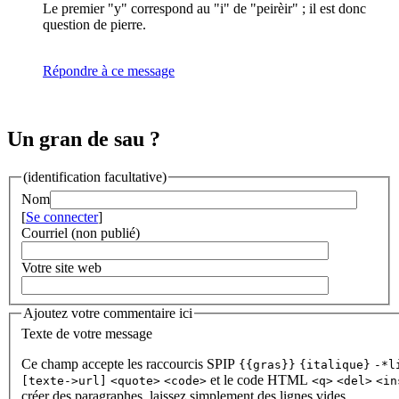
Le premier "y" correspond au "i" de "peirèir" ; il est donc
question de pierre.
Répondre à ce message
Un gran de sau ?
(identification facultative)
Nom
[
Se connecter
]
Courriel (non publié)
Votre site web
Ajoutez votre commentaire ici
Texte de votre message
Ce champ accepte les raccourcis SPIP
{{gras}}
{italique}
-*l
et le code HTML
[texte->url]
<quote>
<code>
<q>
<del>
<in
créer des paragraphes, laissez simplement des lignes vides.