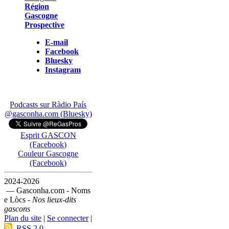
Région
Gascogne
Prospective
E-mail
Facebook
Bluesky
Instagram
Podcasts sur Ràdio País
@gasconha.com (Bluesky)
Esprit GASCON
(Facebook)
Couleur Gascogne
(Facebook)
2024-2026
— Gasconha.com - Noms
e Lòcs -
Nos lieux-dits
gascons
Plan du site
|
Se connecter
|
RSS 2.0