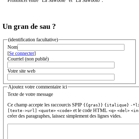
Prononcer entre "La Sawbòte" et "La Sawbòto".
Un gran de sau ?
(identification facultative)
Nom
[
Se connecter
]
Courriel (non publié)
Votre site web
Ajoutez votre commentaire ici
Texte de votre message
Ce champ accepte les raccourcis SPIP
{{gras}}
{italique}
-*l
et le code HTML
[texte->url]
<quote>
<code>
<q>
<del>
<in
créer des paragraphes, laissez simplement des lignes vides.