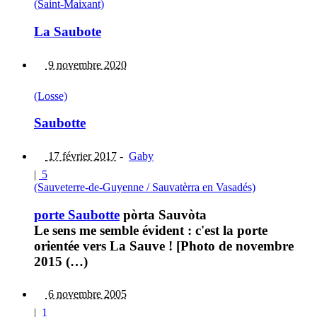
(Saint-Maixant)
La Saubote
9 novembre 2020
(Losse)
Saubotte
17 février 2017
-
Gaby
|
5
(Sauveterre-de-Guyenne / Sauvatèrra en Vasadés)
porte Saubotte
pòrta Sauvòta
Le sens me semble évident : c'est la porte
orientée vers La Sauve ! [Photo de novembre
2015 (…)
6 novembre 2005
|
1