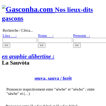
Nos lieux-dits
gascons
Recherche / Cèrca...
Lòcs :
Noms :
Prenoms :
en graphie alibertine :
La Sauvòta
seuva, sauva
/ forêt
Prononcer respectivement entre "séwbe" et "séwbo" ; entre
"sàwbe" et (…)