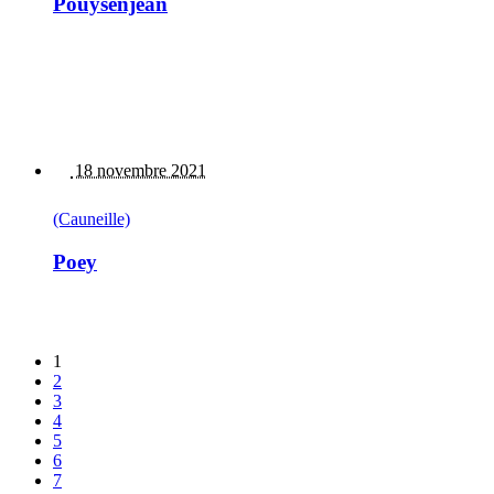
Pouysenjean
18 novembre 2021
(Cauneille)
Poey
1
2
3
4
5
6
7