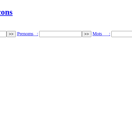
cons
Prenoms :
Mots :