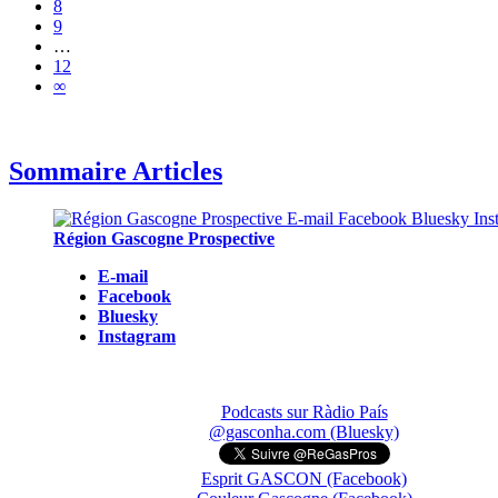
8
9
…
12
∞
Sommaire Articles
Région Gascogne Prospective
E-mail
Facebook
Bluesky
Instagram
Podcasts sur Ràdio País
@gasconha.com (Bluesky)
Esprit GASCON (Facebook)