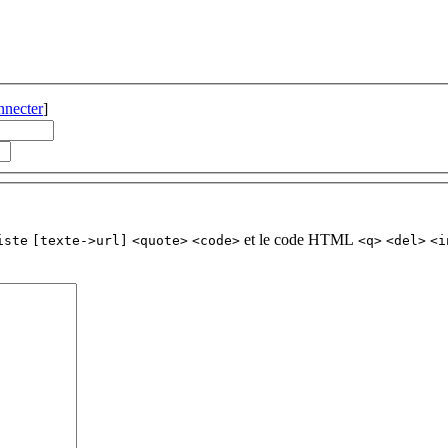
nnecter
]
et le code HTML
iste
[texte->url]
<quote>
<code>
<q>
<del>
<i