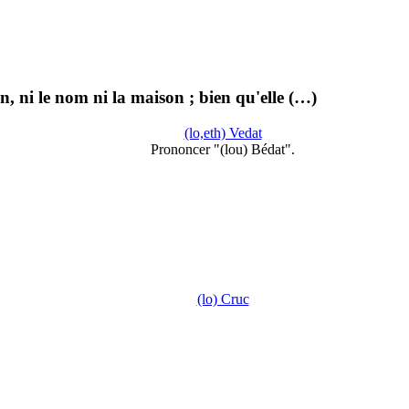
n, ni le nom ni la maison ; bien qu'elle (…)
(lo,eth) Vedat
Prononcer "(lou) Bédat".
(lo) Cruc