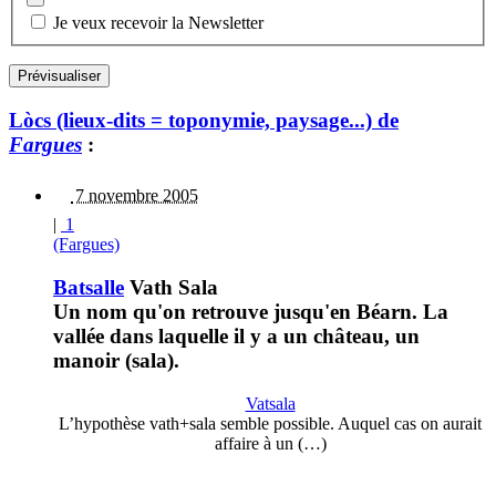
Je veux recevoir la Newsletter
Lòcs (lieux-dits = toponymie, paysage...) de
Fargues
:
7 novembre 2005
|
1
(Fargues)
Batsalle
Vath Sala
Un nom qu'on retrouve jusqu'en Béarn. La
vallée dans laquelle il y a un château, un
manoir (sala).
Vatsala
L’hypothèse vath+sala semble possible. Auquel cas on aurait
affaire à un (…)