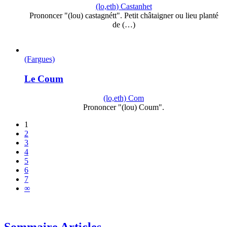
(lo,eth) Castanhet
Prononcer "(lou) castagnétt". Petit châtaigner ou lieu planté
de (…)
(Fargues)
Le Coum
(lo,eth) Com
Prononcer "(lou) Coum".
1
2
3
4
5
6
7
∞