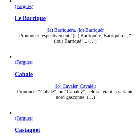
(Fargues)
Le Barrique
(la) Barriquèra, (lo) Barriquèr
Prononcer respectivement "(la) Barriquère, Barriquèro", "
(lou) Barriquè"... (…)
(Fargues)
Cabale
(lo) Cavalèr, Cavalèir
Prononcer "Cabalè", ou "Cabaleÿ", celui-ci étant la variante
nord-gasconne. (…)
(Fargues)
Castagnet