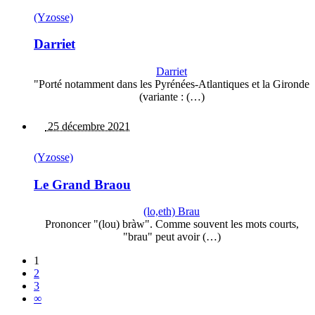
(Yzosse)
Darriet
Darriet
"Porté notamment dans les Pyrénées-Atlantiques et la Gironde
(variante : (…)
25 décembre 2021
(Yzosse)
Le Grand Braou
(lo,eth) Brau
Prononcer "(lou) bràw". Comme souvent les mots courts,
"brau" peut avoir (…)
1
2
3
∞