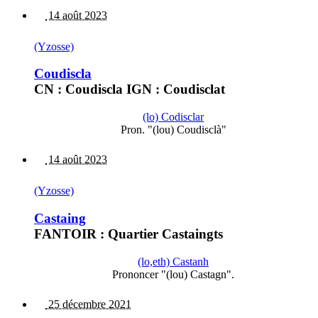
14 août 2023
(Yzosse)
Coudiscla
CN : Coudiscla IGN : Coudisclat
(lo) Codisclar
Pron. "(lou) Coudisclà"
14 août 2023
(Yzosse)
Castaing
FANTOIR : Quartier Castaingts
(lo,eth) Castanh
Prononcer "(lou) Castagn".
25 décembre 2021