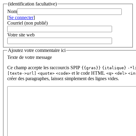
(identification facultative)
Nom
[
Se connecter
]
Courriel (non publié)
Votre site web
Ajoutez votre commentaire ici
Texte de votre message
Ce champ accepte les raccourcis SPIP
{{gras}}
{italique}
-*l
et le code HTML
[texte->url]
<quote>
<code>
<q>
<del>
<in
créer des paragraphes, laissez simplement des lignes vides.