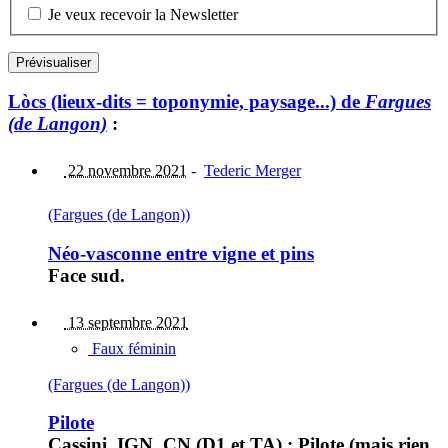
Je veux recevoir la Newsletter
Lòcs (lieux-dits = toponymie, paysage...) de
Fargues
(de Langon)
:
22 novembre 2021
-
Tederic Merger
(Fargues (de Langon))
Néo-vasconne entre vigne et pins
Face sud.
13 septembre 2021
Faux féminin
(Fargues (de Langon))
Pilote
Cassini, IGN, CN (D1 et TA) : Pilote (mais rien