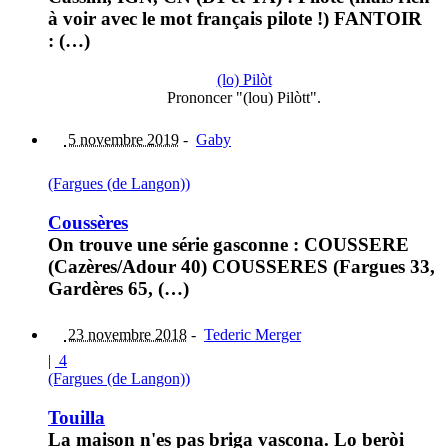
à voir avec le mot français pilote !) FANTOIR
: (…)
(lo) Pilòt
Prononcer "(lou) Pilòtt".
5 novembre 2019
-
Gaby
(Fargues (de Langon))
Coussères
On trouve une série gasconne : COUSSERE
(Cazères/Adour 40) COUSSERES (Fargues 33,
Gardères 65, (…)
23 novembre 2018
-
Tederic Merger
|
4
(Fargues (de Langon))
Touilla
La maison n'es pas briga vascona. Lo beròi