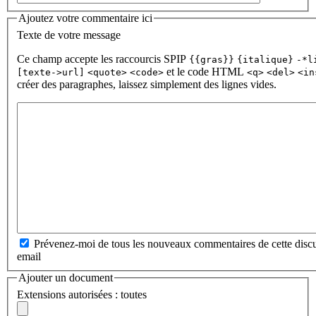
Ajoutez votre commentaire ici
Texte de votre message
Ce champ accepte les raccourcis SPIP
{{gras}}
{italique}
-*l
et le code HTML
[texte->url]
<quote>
<code>
<q>
<del>
<in
créer des paragraphes, laissez simplement des lignes vides.
Prévenez-moi de tous les nouveaux commentaires de cette discu
email
Ajouter un document
Extensions autorisées : toutes