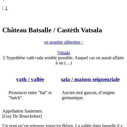
|
1
Château Batsalle
/ Castèth Vatsala
en graphie alibertine :
Vatsala
L’hypothèse vath+sala semble possible. Auquel cas on aurait affaire
à un (…)
vath
/ vallée
sala
/ maison seigneuriale
Prononcer entre "bat" et
Ancien mot gascon, d’origine
"batch".
germanique.
Appellation Sauternes.
[Guy De Braeckeleer]
Un nom qu’on retrouve jusqu’en Béarn. La vallée dans laquelle il y