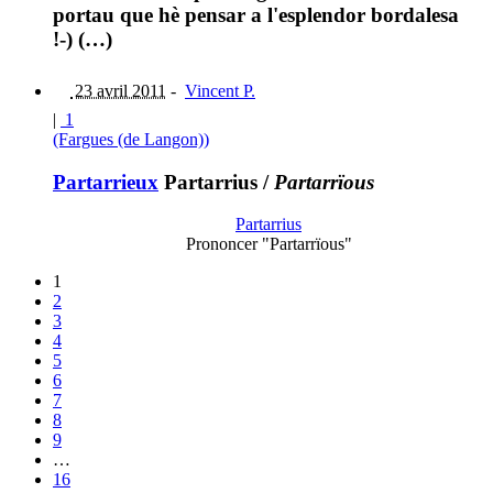
portau que hè pensar a l'esplendor bordalesa
!-) (…)
23 avril 2011
-
Vincent P.
|
1
(Fargues (de Langon))
Partarrieux
Partarrius
/
Partarrïous
Partarrius
Prononcer "Partarrïous"
1
2
3
4
5
6
7
8
9
…
16