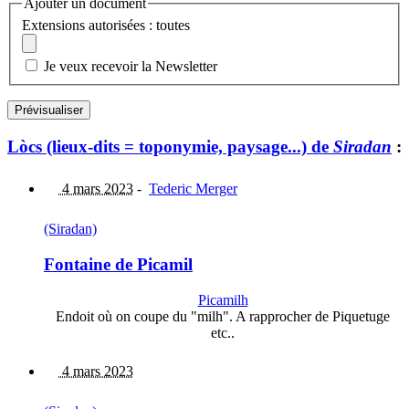
Ajouter un document
Extensions autorisées : toutes
Je veux recevoir la Newsletter
Lòcs (lieux-dits = toponymie, paysage...) de
Siradan
:
4 mars 2023
-
Tederic Merger
(Siradan)
Fontaine de Picamil
Picamilh
Endoit où on coupe du "milh". A rapprocher de Piquetuge
etc..
4 mars 2023