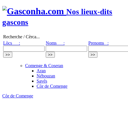
Nos lieux-dits
gascons
Recherche / Cèrca...
Lòcs :
Noms :
Prenoms :
Comenge & Coseran
Aran
Nébouzan
Savés
Còr de Comenge
Còr de Comenge