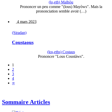
(lo,eth) Malhòu
Prononcer un peu comme "(lous) Mayòws". Mais la
prononciation semble avoir (…)
4 mars 2023
(Siradan)
Coustaous
(los,eths) Costaus
Prononcer "Lous Coustàws".
1
2
3
4
∞
Sommaire Articles