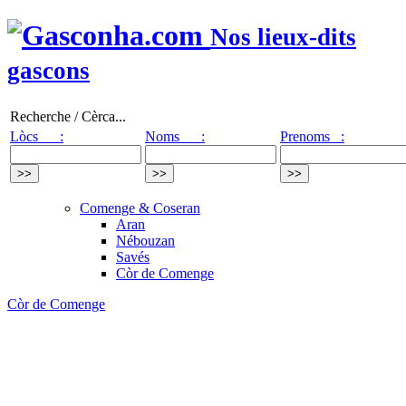
Nos lieux-dits
gascons
Recherche / Cèrca...
Lòcs :
Noms :
Prenoms :
Comenge & Coseran
Aran
Nébouzan
Savés
Còr de Comenge
Còr de Comenge