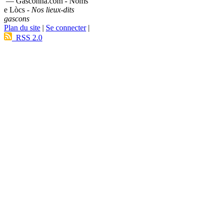
— Gasconha.com - Noms
e Lòcs -
Nos lieux-dits
gascons
Plan du site
|
Se connecter
|
RSS 2.0