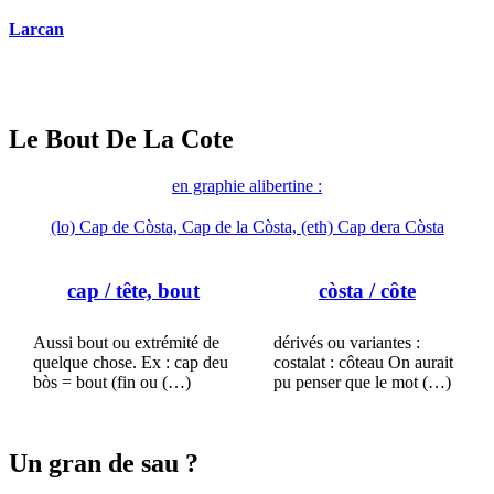
Larcan
Le Bout De La Cote
en graphie alibertine :
(lo) Cap de Còsta, Cap de la Còsta, (eth) Cap dera Còsta
cap
/ tête, bout
còsta
/ côte
Aussi bout ou extrémité de
dérivés ou variantes :
quelque chose. Ex : cap deu
costalat : côteau On aurait
bòs = bout (fin ou (…)
pu penser que le mot (…)
Un gran de sau ?