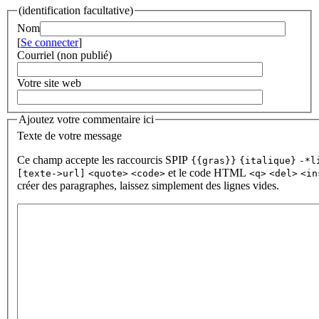
(identification facultative)
Nom
[
Se connecter
]
Courriel (non publié)
Votre site web
Ajoutez votre commentaire ici
Texte de votre message
Ce champ accepte les raccourcis SPIP
{{gras}}
{italique}
-*l
et le code HTML
[texte->url]
<quote>
<code>
<q>
<del>
<in
créer des paragraphes, laissez simplement des lignes vides.