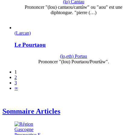
(lo) Cantau
Prononcer "(lou) cantaou/cantàw" ou "aou" est une
diphtongue. "pierre (…)
(Larcan)
Le Pourtaou
(lo,eth) Portau
Prononcer "(lou) Pourtaou/Pourtàw".
1
2
3
∞
Sommaire Articles