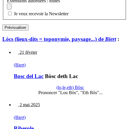
Extensions autorisées : toutes
Je veux recevoir la Newsletter
Lòcs (lieux-dits = toponymie, paysage...) de
Biert
:
21 février
(Biert)
Bosc del Lac
Bòsc deth Lac
(lo,le,eth) Bòsc
Prononcer "Lou Bòs", "Eth Bòs"...
2 mai 2025
(Biert)
Riberole