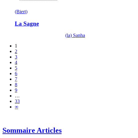
(Biert)
La Sagne
(la) Sanha
1
2
3
4
5
6
7
8
9
…
33
∞
Sommaire Articles