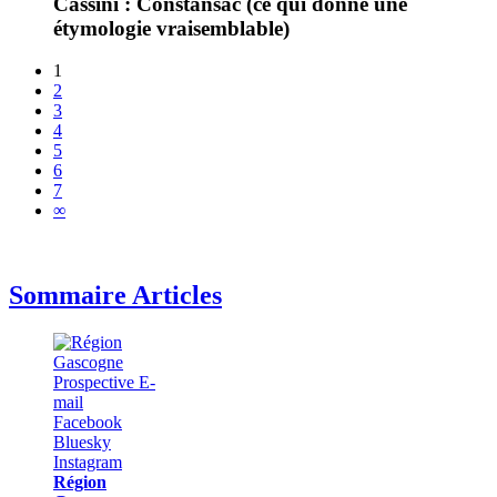
Cassini : Constansac (ce qui donne une
étymologie vraisemblable)
1
2
3
4
5
6
7
∞
Sommaire Articles
Région