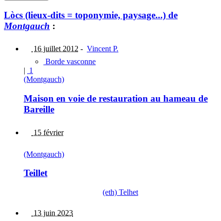
Lòcs (lieux-dits = toponymie, paysage...) de
Montgauch
:
16 juillet 2012
-
Vincent P.
Borde vasconne
|
1
(Montgauch)
Maison en voie de restauration au hameau de
Bareille
15 février
(Montgauch)
Teillet
(eth) Telhet
13 juin 2023