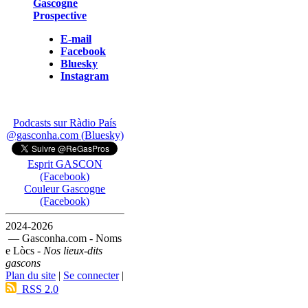
Gascogne
Prospective
E-mail
Facebook
Bluesky
Instagram
Podcasts sur Ràdio País
@gasconha.com (Bluesky)
Esprit GASCON
(Facebook)
Couleur Gascogne
(Facebook)
2024-2026
— Gasconha.com - Noms
e Lòcs -
Nos lieux-dits
gascons
Plan du site
|
Se connecter
|
RSS 2.0