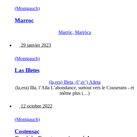
(Montgauch)
Marroc
Marròc, Marròca
29 janvier 2023
(Montgauch)
Las Illetes
(la,era) Illeta, (l’,er’) Aïleta
(la,era) Illa, l’Aïla L’abondance, surtout vers le Couserans - et
même plus (…)
12 octobre 2022
(Montgauch)
Costensac