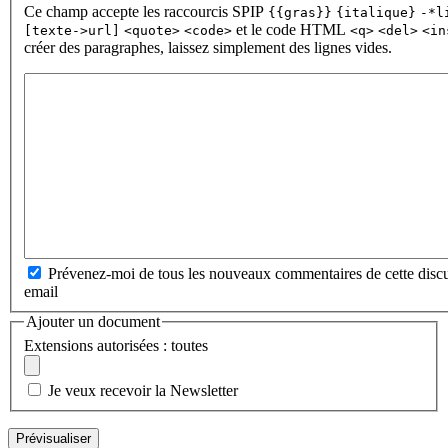
Ce champ accepte les raccourcis SPIP
{{gras}}
{italique}
-*l
et le code HTML
[texte->url]
<quote>
<code>
<q>
<del>
<in
créer des paragraphes, laissez simplement des lignes vides.
Prévenez-moi de tous les nouveaux commentaires de cette discu
email
Ajouter un document
Extensions autorisées : toutes
Je veux recevoir la Newsletter