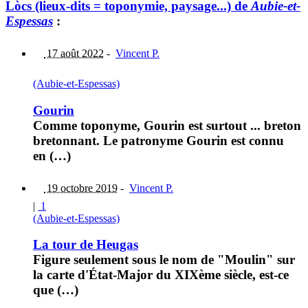
Lòcs (lieux-dits = toponymie, paysage...) de
Aubie-et-
Espessas
:
17 août 2022
-
Vincent P.
(Aubie-et-Espessas)
Gourin
Comme toponyme, Gourin est surtout ... breton
bretonnant. Le patronyme Gourin est connu
en (…)
19 octobre 2019
-
Vincent P.
|
1
(Aubie-et-Espessas)
La tour de Heugas
Figure seulement sous le nom de "Moulin" sur
la carte d'État-Major du XIXème siècle, est-ce
que (…)