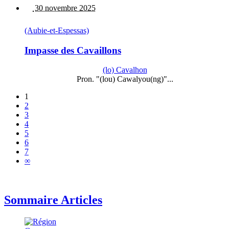
30 novembre 2025
(Aubie-et-Espessas)
Impasse des Cavaillons
(lo) Cavalhon
Pron. "(lou) Cawalyou(ng)"...
1
2
3
4
5
6
7
∞
Sommaire Articles