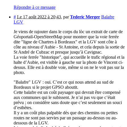
Répondre à ce message
#
Le 17 août 2022 à 20:43
,
par
Tederic Merger
Balafre
LGV
Je viens de rajouter dans le corps du lòc un extrait de carte de
Géoportail-OpenStreetMap pour montrer que la voie ferrée
dite "ligne de Chartres à Bordeaux" et la LGV sont côte à
côte au niveau d’Aubie - St Antoine, et cela depuis la sortie de
St André de Cubzac et presque jusqu’à Cavignac.
La voie ferrée "historique", qui accueille le trafic régional et la
halte d’Aubie, est visible à gauche sur la photo de Vincent ci-
dessus. Elle est à double voie, même si on ne le voit pas sur la
photo.
"Balafre" LGV : oui. C’est ce qui nous attend au sud de
Bordeaux si le projet GPSO aboutit.
Cette balafre est un coût paysager qui devrait être compensé
aux communes qui le subissent. Je n’ai pas vu que c’était
prévu ; on considère sans doute que c’est seulement un souci
d’esthètes.
Il y a un coût plus palpable dès que des chemins ou petites
routes ne sont pas servies par un passage au-dessus ou au-
dessous de la LGV.