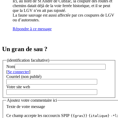
Ici, au nord de St André de Cubzac, la coupure des routes et
chemins datait déjà de la voie ferrée historique, et il se peut
que la LGV n’en ait pas rajouté.
La faune sauvage est aussi affectée par ces coupures de LGV
ou d’autoroutes.
Répondre à ce message
Un gran de sau ?
(identification facultative)
Nom
[
Se connecter
]
Courriel (non publié)
Votre site web
Ajoutez votre commentaire ici
Texte de votre message
Ce champ accepte les raccourcis SPIP
{{gras}}
{italique}
-*l