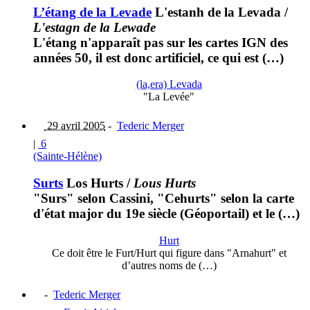
L’étang de la Levade
L'estanh de la Levada
/
L'estagn de la Lewade
L'étang n'apparaît pas sur les cartes IGN des
années 50, il est donc artificiel, ce qui est (…)
(la,era) Levada
"La Levée"
29 avril 2005
-
Tederic Merger
|
6
(Sainte-Hélène)
Surts
Los Hurts
/
Lous Hurts
"Surs" selon Cassini, "Cehurts" selon la carte
d'état major du 19e siècle (Géoportail) et le (…)
Hurt
Ce doit être le Furt/Hurt qui figure dans "Arnahurt" et
d’autres noms de (…)
-
Tederic Merger