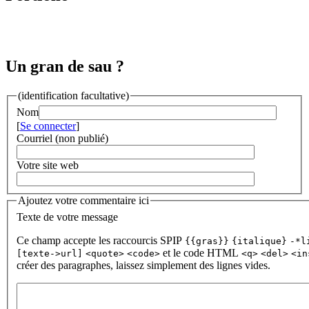
Un gran de sau ?
(identification facultative)
Nom
[
Se connecter
]
Courriel (non publié)
Votre site web
Ajoutez votre commentaire ici
Texte de votre message
Ce champ accepte les raccourcis SPIP
{{gras}}
{italique}
-*l
et le code HTML
[texte->url]
<quote>
<code>
<q>
<del>
<in
créer des paragraphes, laissez simplement des lignes vides.