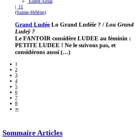
Esprit Airial
|
11
(Sainte-Hélène)
Grand Ludée
Lo Grand Ludèir ?
/
Lou Grand
Ludeÿ ?
Le FANTOIR considère LUDEE au féminin :
PETITE LUDEE ! Ne le suivons pas, et
considérons aussi (…)
1
2
3
4
5
6
7
8
∞
Sommaire Articles