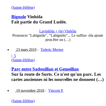
(Sainte-Hélène)
Bignole
Vinhòla
Fait partie du Grand Ludée.
Lavinhòla + (la) Vinhòla
Prononcer "Labignòle", "Labignòlo"... Le suffixe -òla ajoute
peut-être un (…)
23 mars 2019
-
Tederic Merger
|
5
(Sainte-Hélène)
Parc entre Sadouillan et Gemeillan
Sur la route de Surts. Ce n'est qu'un parc. Les
cartes anciennes ni les nouvelles ne donnent (…)
19 novembre 2018
-
Vincent P.
(Sainte-Hélène)