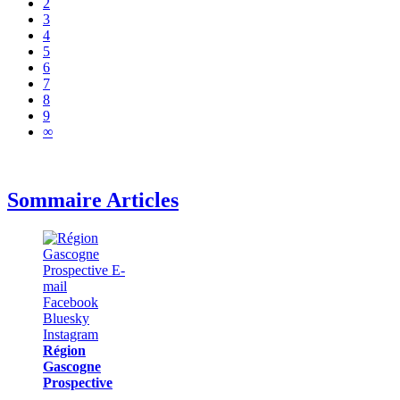
2
3
4
5
6
7
8
9
∞
Sommaire Articles
Région
Gascogne
Prospective