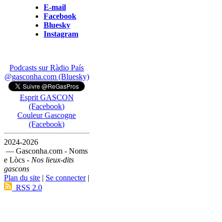
E-mail
Facebook
Bluesky
Instagram
Podcasts sur Ràdio País
@gasconha.com (Bluesky)
Esprit GASCON
(Facebook)
Couleur Gascogne
(Facebook)
2024-2026
— Gasconha.com - Noms
e Lòcs -
Nos lieux-dits
gascons
Plan du site
|
Se connecter
|
RSS 2.0