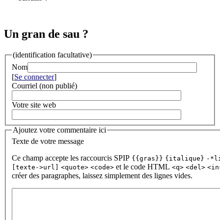
Un gran de sau ?
(identification facultative)
Nom
[
Se connecter
]
Courriel (non publié)
Votre site web
Ajoutez votre commentaire ici
Texte de votre message
Ce champ accepte les raccourcis SPIP
{{gras}}
{italique}
-*l
et le code HTML
[texte->url]
<quote>
<code>
<q>
<del>
<in
créer des paragraphes, laissez simplement des lignes vides.