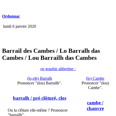
Ordonnac
lundi 6 janvier 2020
Barrail des Cambes
/ Lo Barralh das
Cambes
/ Lou Barrailh das Cambes
en graphie alibertine :
(lo,eth) Barralh
(lo) Cambe
Prononcer "(lou) Barrailh".
Prononcer "(lou)
Cambe".
barralh
/ pré clôturé, clos
cambe
/
chanvre
Ou la clôture elle-même ? Prononcer
"barrailh".