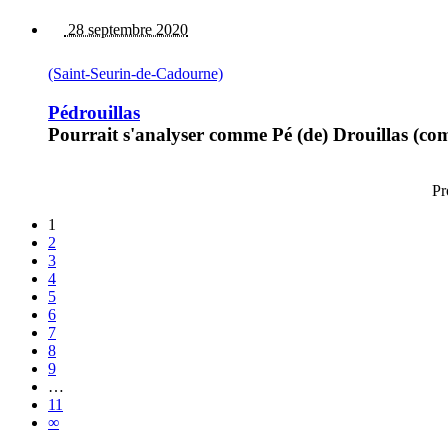
28 septembre 2020
(Saint-Seurin-de-Cadourne)
Pédrouillas
Pourrait s'analyser comme Pé (de) Drouillas (co
Pr
1
2
3
4
5
6
7
8
9
…
11
∞