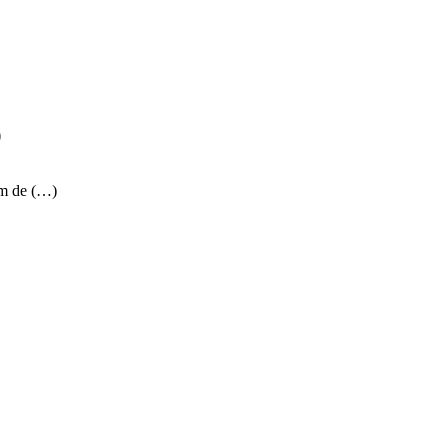
)
om de (…)