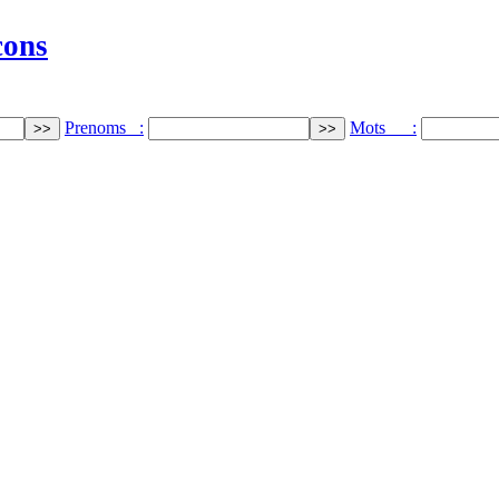
cons
Prenoms :
Mots :