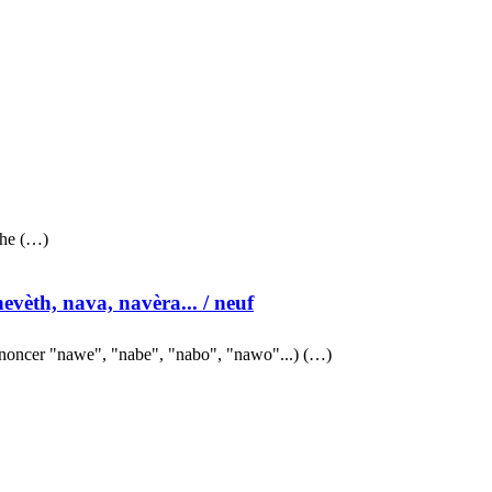
the (…)
nevèth, nava, navèra...
/ neuf
noncer "nawe", "nabe", "nabo", "nawo"...) (…)