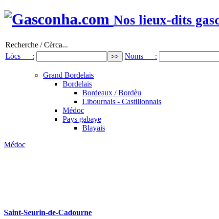
Nos lieux-dits gas
Recherche / Cèrca...
Lòcs :
Noms :
Grand Bordelais
Bordelais
Bordeaux / Bordèu
Libournais - Castillonnais
Médoc
Pays gabaye
Blayais
Médoc
Saint-Seurin-de-Cadourne