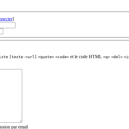
nnecter
]
et le code HTML
iste
[texte->url]
<quote>
<code>
<q>
<del>
<i
ssion par email