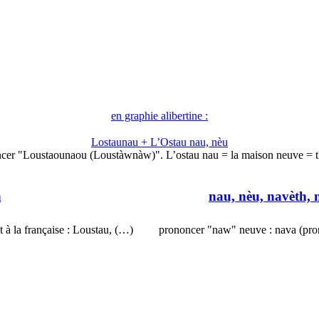
en graphie alibertine :
Lostaunau + L’Ostau nau, nèu
cer "Loustaounaou (Loustàwnàw)". L’ostau nau = la maison neuve = 
n
nau, nèu, navèth, 
t à la française : Loustau, (…)
prononcer "naw" neuve : nava (pro