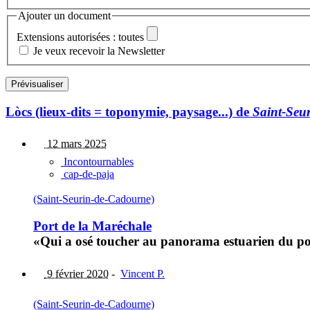
Ajouter un document
Extensions autorisées : toutes
Je veux recevoir la Newsletter
Lòcs (lieux-dits = toponymie, paysage...) de
Saint-Seu
12 mars 2025
Incontournables
cap-de-paja
(Saint-Seurin-de-Cadourne)
Port de la Maréchale
«Qui a osé toucher au panorama estuarien du por
9 février 2020
-
Vincent P.
(Saint-Seurin-de-Cadourne)