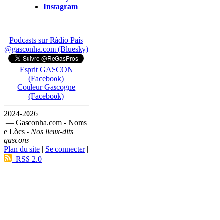
Instagram
Podcasts sur Ràdio País
@gasconha.com (Bluesky)
Esprit GASCON
(Facebook)
Couleur Gascogne
(Facebook)
2024-2026
— Gasconha.com - Noms
e Lòcs -
Nos lieux-dits
gascons
Plan du site
|
Se connecter
|
RSS 2.0