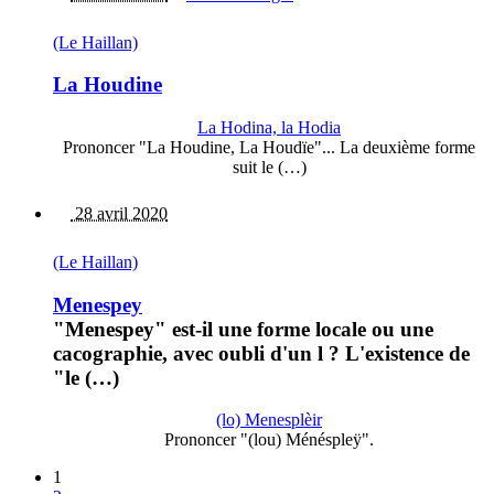
(Le Haillan)
La Houdine
La Hodina, la Hodia
Prononcer "La Houdine, La Houdïe"... La deuxième forme
suit le (…)
28 avril 2020
(Le Haillan)
Menespey
"Menespey" est-il une forme locale ou une
cacographie, avec oubli d'un l ? L'existence de
"le (…)
(lo) Menesplèir
Prononcer "(lou) Ménéspleÿ".
1