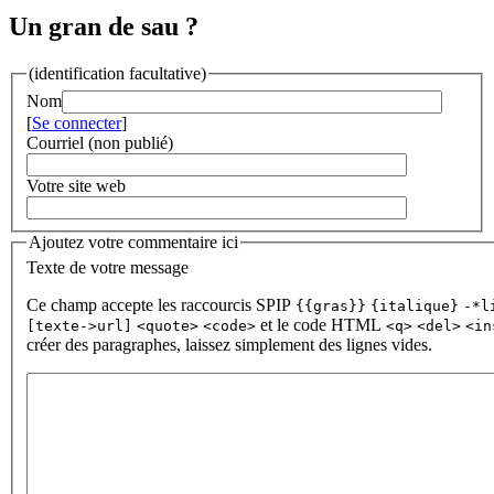
Un gran de sau ?
(identification facultative)
Nom
[
Se connecter
]
Courriel (non publié)
Votre site web
Ajoutez votre commentaire ici
Texte de votre message
Ce champ accepte les raccourcis SPIP
{{gras}}
{italique}
-*l
et le code HTML
[texte->url]
<quote>
<code>
<q>
<del>
<in
créer des paragraphes, laissez simplement des lignes vides.