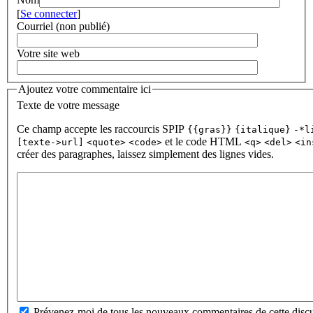
[
Se connecter
]
Courriel (non publié)
Votre site web
Ajoutez votre commentaire ici
Texte de votre message
Ce champ accepte les raccourcis SPIP
{{gras}}
{italique}
-*l
et le code HTML
[texte->url]
<quote>
<code>
<q>
<del>
<in
créer des paragraphes, laissez simplement des lignes vides.
Prévenez-moi de tous les nouveaux commentaires de cette discu