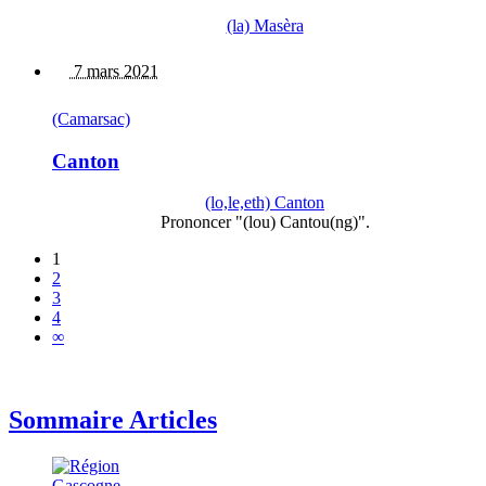
(la) Masèra
7 mars 2021
(Camarsac)
Canton
(lo,le,eth) Canton
Prononcer "(lou) Cantou(ng)".
1
2
3
4
∞
Sommaire Articles