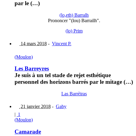
par le (…)
(lo,eth) Barralh
Prononcer "(lou) Barrailh".
(lo) Prim
14 mars 2018
-
Vincent P.
(Moulon)
Les Barreyres
Je suis à un tel stade de rejet esthétique
personnel des horizons barrés par le mitage (…)
Las Barrèiras
21 janvier 2018
-
Gaby
|
1
(Moulon)
Camarade