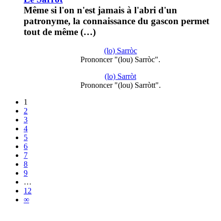
Même si l'on n'est jamais à l'abri d'un
patronyme, la connaissance du gascon permet
tout de même (…)
(lo) Sarròc
Prononcer "(lou) Sarròc".
(lo) Sarròt
Prononcer "(lou) Sarròtt".
1
2
3
4
5
6
7
8
9
…
12
∞