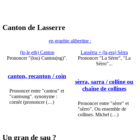
Canton de Lasserre
en graphie alibertine :
(lo,le,eth) Canton
Lassèrra + (la,era) Sèrra
Prononcer "(lou) Cantou(ng)".
Prononcer "La Sèrre", "La
Sèrro"...
canton, recanton
/ coin
sèrra, sarra
/ colline ou
chaîne de collines
Prononcer entre "cantou" et
"cantoung". synonyme :
cornèr (prononcer (…)
Prononcer entre "sèrre" et
"sèrro". Ou ensemble de
collines. Michel (…)
Un gran de sau ?