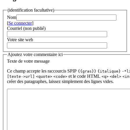
(identification facultative)
Nom
[
Se connecter
]
Courriel (non publié)
Votre site web
Ajoutez votre commentaire ici
Texte de votre message
Ce champ accepte les raccourcis SPIP
{{gras}}
{italique}
-*l
et le code HTML
[texte->url]
<quote>
<code>
<q>
<del>
<in
créer des paragraphes, laissez simplement des lignes vides.