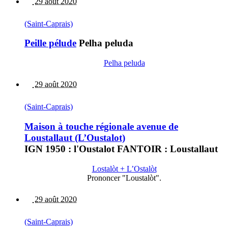
29 août 2020
(Saint-Caprais)
Peille pélude
Pelha peluda
Pelha peluda
29 août 2020
(Saint-Caprais)
Maison à touche régionale avenue de
Loustallaut (L’Oustalot)
IGN 1950 : l'Oustalot FANTOIR : Loustallaut
Lostalòt + L’Ostalòt
Prononcer "Loustalòt".
29 août 2020
(Saint-Caprais)