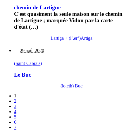
chemin de Lartigue
C'est quasiment la seule maison sur le chemin
de Lartigue ; marquée Vidon par la carte
d'état (…)
Lartiga + (l’,er’)Artiga
29 août 2020
(Saint-Caprais)
Le Buc
(lo,eth) Buc
1
2
3
4
5
6
7