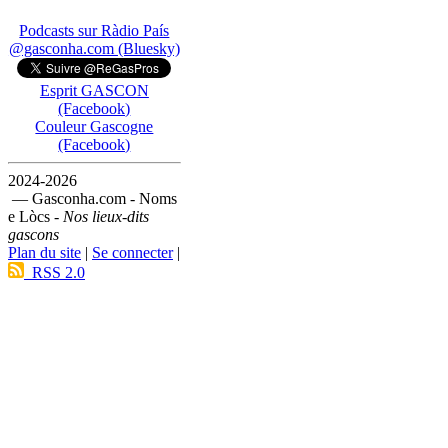
Podcasts sur Ràdio País
@gasconha.com (Bluesky)
Esprit GASCON
(Facebook)
Couleur Gascogne
(Facebook)
2024-2026
— Gasconha.com - Noms
e Lòcs -
Nos lieux-dits
gascons
Plan du site
|
Se connecter
|
RSS 2.0