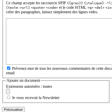
Ce champ accepte les raccourcis SPIP
{{gras}}
{italique}
-*l
et le code HTML
[texte->url]
<quote>
<code>
<q>
<del>
<in
créer des paragraphes, laissez simplement des lignes vides.
Prévenez-moi de tous les nouveaux commentaires de cette discu
email
Ajouter un document
Extensions autorisées : toutes
Je veux recevoir la Newsletter