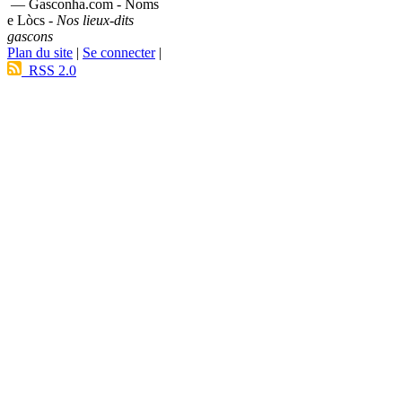
— Gasconha.com - Noms
e Lòcs -
Nos lieux-dits
gascons
Plan du site
|
Se connecter
|
RSS 2.0