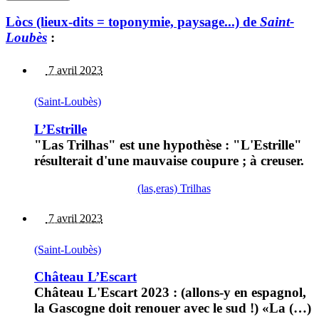
Lòcs (lieux-dits = toponymie, paysage...) de
Saint-
Loubès
:
7 avril 2023
(Saint-Loubès)
L’Estrille
"Las Trilhas" est une hypothèse : "L'Estrille"
résulterait d'une mauvaise coupure ; à creuser.
(las,eras) Trilhas
7 avril 2023
(Saint-Loubès)
Château L’Escart
Château L'Escart 2023 : (allons-y en espagnol,
la Gascogne doit renouer avec le sud !) «La (…)