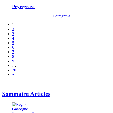
Peyregrave
Pèiragrava
1
2
3
4
5
6
7
8
9
…
20
∞
Sommaire Articles