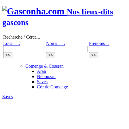
Nos lieux-dits
gascons
Recherche / Cèrca...
Lòcs :
Noms :
Prenoms :
Comenge & Coseran
Aran
Nébouzan
Savés
Còr de Comenge
Savés