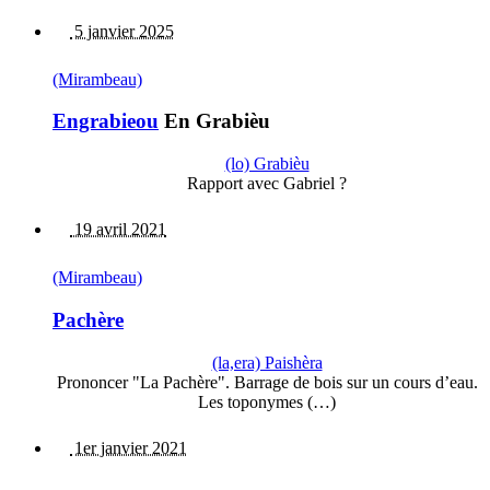
5 janvier 2025
(Mirambeau)
Engrabieou
En Grabièu
(lo) Grabièu
Rapport avec Gabriel ?
19 avril 2021
(Mirambeau)
Pachère
(la,era) Paishèra
Prononcer "La Pachère". Barrage de bois sur un cours d’eau.
Les toponymes (…)
1er janvier 2021