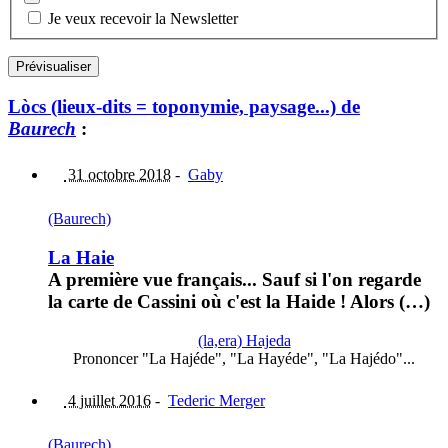
Je veux recevoir la Newsletter
Lòcs (lieux-dits = toponymie, paysage...) de
Baurech
:
31 octobre 2018
-
Gaby
(Baurech)
La Haie
A première vue français... Sauf si l'on regarde
la carte de Cassini où c'est la Haide ! Alors (…)
(la,era) Hajeda
Prononcer "La Hajéde", "La Hayéde", "La Hajédo"...
4 juillet 2016
-
Tederic Merger
(Baurech)