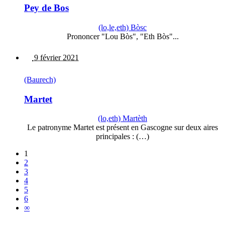
Pey de Bos
(lo,le,eth) Bòsc
Prononcer "Lou Bòs", "Eth Bòs"...
9 février 2021
(Baurech)
Martet
(lo,eth) Martèth
Le patronyme Martet est présent en Gascogne sur deux aires
principales : (…)
1
2
3
4
5
6
∞