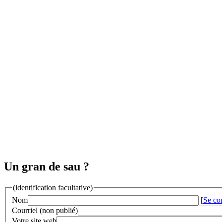
Un gran de sau ?
(identification facultative)
Nom
[
Se co
Courriel (non publié)
Votre site web