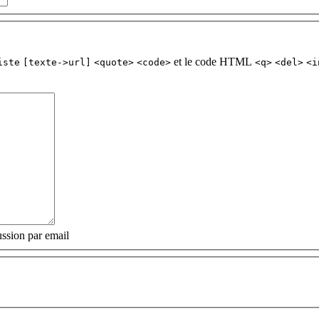
et le code HTML
iste
[texte->url]
<quote>
<code>
<q>
<del>
<i
ssion par email