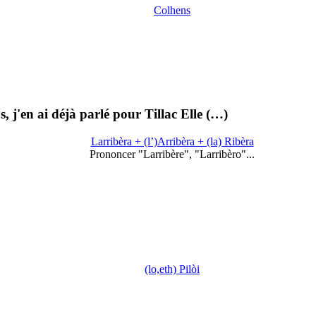
Colhens
os, j'en ai déjà parlé pour Tillac Elle (…)
Larribèra + (l’)Arribèra + (la) Ribèra
Prononcer "Larribère", "Larribèro"...
(lo,eth) Pilòi