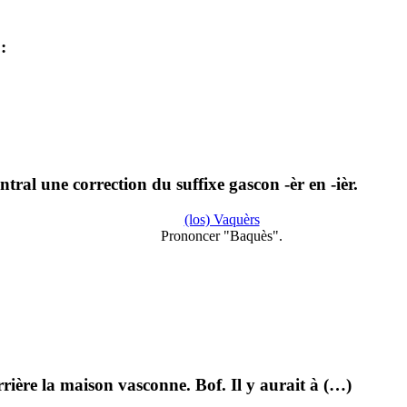
:
tral une correction du suffixe gascon -èr en -ièr.
(los) Vaquèrs
Prononcer "Baquès".
rrière la maison vasconne. Bof. Il y aurait à (…)