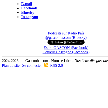
E-mail
Facebook
Bluesky
Instagram
Podcasts sur Ràdio País
@gasconha.com (Bluesky)
Esprit GASCON (Facebook)
Couleur Gascogne (Facebook)
2024-2026 — Gasconha.com - Noms e Lòcs -
Nos lieux-dits gascon
Plan du site
|
Se connecter
|
RSS 2.0