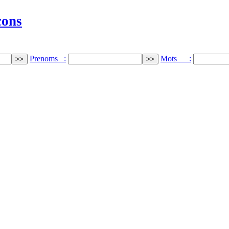
cons
Prenoms :
Mots :