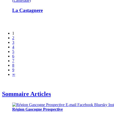
(Lassérade)
La Castagnere
1
2
3
4
5
6
7
8
9
∞
Sommaire Articles
Région Gascogne Prospective