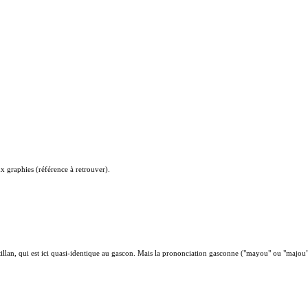
x graphies (référence à retrouver).
llan, qui est ici quasi-identique au gascon. Mais la prononciation gasconne ("mayou" ou "majou") e