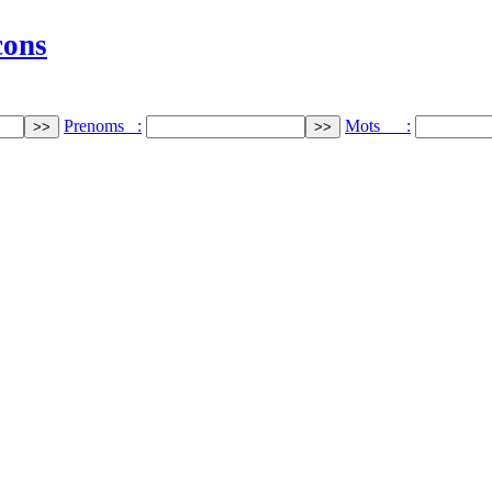
cons
Prenoms :
Mots :