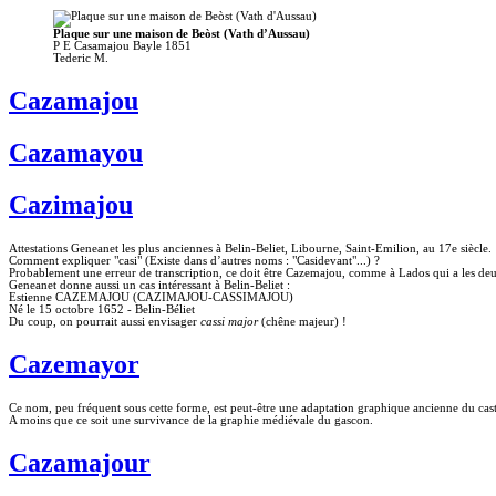
Plaque sur une maison de Beòst (Vath d’Aussau)
P E Casamajou Bayle 1851
Tederic M.
Cazamajou
Cazamayou
Cazimajou
Attestations Geneanet les plus anciennes à Belin-Beliet, Libourne, Saint-Emilion, au 17e siècle.
Comment expliquer "casi" (Existe dans d’autres noms : "Casidevant"...) ?
Probablement une erreur de transcription, ce doit être Cazemajou, comme à Lados qui a les deu
Geneanet donne aussi un cas intéressant à Belin-Beliet :
Estienne CAZEMAJOU (CAZIMAJOU-CASSIMAJOU)
Né le 15 octobre 1652 - Belin-Béliet
Du coup, on pourrait aussi envisager
cassi major
(chêne majeur) !
Cazemayor
Ce nom, peu fréquent sous cette forme, est peut-être une adaptation graphique ancienne du casti
A moins que ce soit une survivance de la graphie médiévale du gascon.
Cazamajour