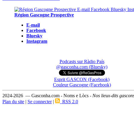
Région Gascogne Prospective
E-mail
Facebook
Bluesky
Instagram
Podcasts sur Ràdio País
@gasconha.com (Bluesky)
Esprit GASCON (Facebook)
Couleur Gascogne (Facebook)
2024-2026 — Gasconha.com - Noms e Lòcs -
Nos lieux-dits gascon
Plan du site
|
Se connecter
|
RSS 2.0