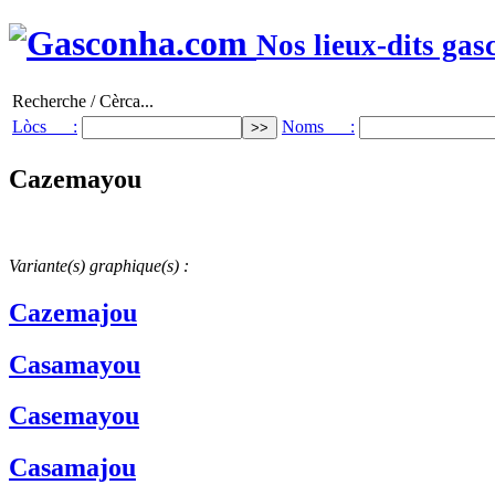
Nos lieux-dits gas
Recherche / Cèrca...
Lòcs :
Noms :
Cazemayou
Variante(s) graphique(s) :
Cazemajou
Casamayou
Casemayou
Casamajou