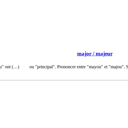
major
/ majeur
au" ont (…)
ou "principal". Prononcer entre "mayou" et "majou".