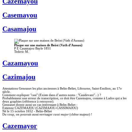
Cazemayou
Casemayou
Casamajou
Plaque sur une maison de Beòst (Vath d’Aussau)
P E Casamajou Bayle 1851
Tederic M.
Cazamayou
Cazimajou
Attestations Geneanet les plus anciennes à Belin-Beliet, Libourne, Saint-Emilion, au 17e
siècle.
Comment expliquer "casi" (Existe dans d’autres noms : "Casidevant"...) ?
Probablement une erreur de transcription, ce doit être Cazemajou, comme à Lados qui a les
deux graphies (référence à retrouver).
Geneanet donne aussi un cas intéressant à Belin-Beliet :
Estienne CAZEMAJOU (CAZIMAJOU-CASSIMAJOU)
Né le 15 octobre 1652 - Belin-Béliet
Du coup, on pourrait aussi envisager
cassi major
(chêne majeur) !
Cazemayor