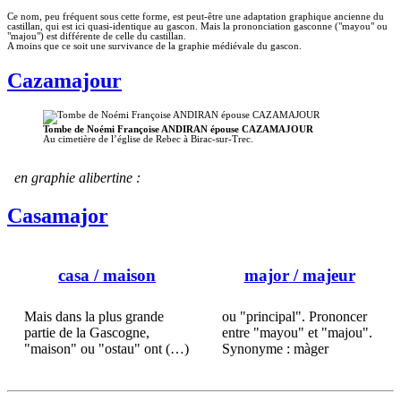
Ce nom, peu fréquent sous cette forme, est peut-être une adaptation graphique ancienne du
castillan, qui est ici quasi-identique au gascon. Mais la prononciation gasconne ("mayou" ou
"majou") est différente de celle du castillan.
A moins que ce soit une survivance de la graphie médiévale du gascon.
Cazamajour
Tombe de Noémi Françoise ANDIRAN épouse CAZAMAJOUR
Au cimetière de l’église de Rebec à Birac-sur-Trec.
en graphie alibertine :
Casamajor
casa
/ maison
major
/ majeur
Mais dans la plus grande
ou "principal". Prononcer
partie de la Gascogne,
entre "mayou" et "majou".
"maison" ou "ostau" ont (…)
Synonyme : màger