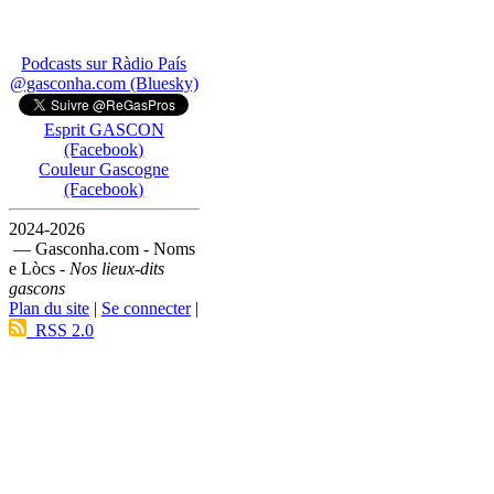
Podcasts sur Ràdio País
@gasconha.com (Bluesky)
Esprit GASCON
(Facebook)
Couleur Gascogne
(Facebook)
2024-2026
— Gasconha.com - Noms
e Lòcs -
Nos lieux-dits
gascons
Plan du site
|
Se connecter
|
RSS 2.0