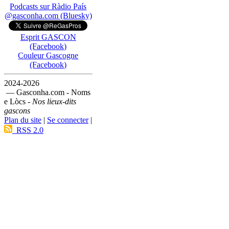
Podcasts sur Ràdio País
@gasconha.com (Bluesky)
Esprit GASCON
(Facebook)
Couleur Gascogne
(Facebook)
2024-2026
— Gasconha.com - Noms
e Lòcs -
Nos lieux-dits
gascons
Plan du site
|
Se connecter
|
RSS 2.0