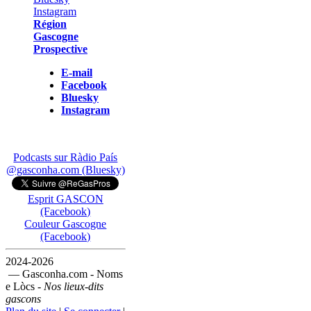
Région
Gascogne
Prospective
E-mail
Facebook
Bluesky
Instagram
Podcasts sur Ràdio País
@gasconha.com (Bluesky)
Esprit GASCON
(Facebook)
Couleur Gascogne
(Facebook)
2024-2026
— Gasconha.com - Noms
e Lòcs -
Nos lieux-dits
gascons