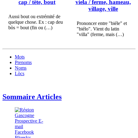
cap
/ tête, bout
viela
/ ferme, hameau,
village, ville
Aussi bout ou extrémité de
quelque chose. Ex : cap deu
Prononcer entre "biéle" et
bòs = bout (fin ou (…)
"biélo". Vient du latin
"villa" (ferme, mais (…)
Mots
Prenoms
Noms
Lòcs
Sommaire Articles