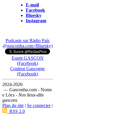
E-mail
Facebook
Bluesky
Instagram
Podcasts sur Ràdio País
@gasconha.com (Bluesky)
Esprit GASCON
(Facebook)
Couleur Gascogne
(Facebook)
2024-2026
— Gasconha.com - Noms
e Lòcs -
Nos lieux-dits
gascons
Plan du site
|
Se connecter
|
RSS 2.0