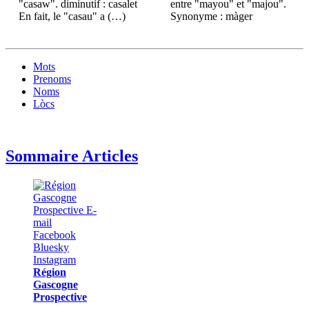
"casaw". diminutif : casalet
entre "mayou" et "majou".
En fait, le "casau" a (…)
Synonyme : màger
Mots
Prenoms
Noms
Lòcs
Sommaire Articles
Région
Gascogne
Prospective