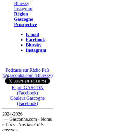
Région
Gascogne
Prospective
E-mail
Facebook
Bluesky
Instagram
Podcasts sur Ràdio País
@gasconha.com (Bluesky)
Esprit GASCON
(Facebook)
Couleur Gascogne
(Facebook)
2024-2026
— Gasconha.com - Noms
e Lòcs -
Nos lieux-dits
gascons