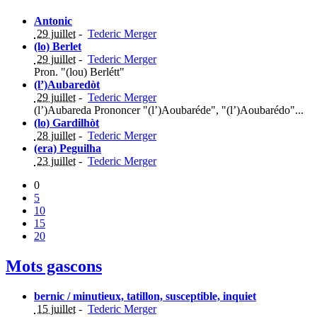
Antonic
29 juillet
-
Tederic Merger
(lo) Berlet
29 juillet
-
Tederic Merger
Pron. "(lou) Berlétt"
(l’)Aubaredòt
29 juillet
-
Tederic Merger
(l’)Aubareda Prononcer "(l’)Aoubaréde", "(l’)Aoubarédo"...
(lo) Gardilhòt
28 juillet
-
Tederic Merger
(era) Peguilha
23 juillet
-
Tederic Merger
0
5
10
15
20
Mots gascons
bernic / minutieux, tatillon, susceptible, inquiet
15 juillet
-
Tederic Merger