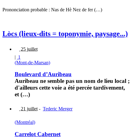
Prononciation probable : Nas de Hè Nez de fer (…)
Lòcs (lieux-dits = toponymie, paysage...)
25 juillet
|
1
(Mont-de-Marsan)
Boulevard d’Auribeau
Auribeau ne semble pas un nom de lieu local ;
d'ailleurs cette voie a été percée tardivement,
et (…)
21 juillet
-
Tederic Merger
(Montréal)
Carrelot Cabernet