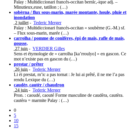
Palay : Multidiccionari francés-occitan bernìc,-ique adj. –
Minutieux,euse, tatillon ; (…)
sobèrna / flux sous-marin, marée montante, houle, pluie et
inondation
2 juillet
-
Tederic Merger
Palay : Multidiccionari francés-occitan « soubèrne (G.-M.) sf.
– Flux sous-marin, marée (…)
carrolha / pomme de conifères, épi de maïs, rafle de maïs,
gousse,
27 juin
-
VERDIER Gilles
Sens et étymologie de « carrolha [ka’rroulyo] » en gascon. Ce
mot n’existe pas en gascon du (…)
prestar / prêter
26 juin
-
Tederic Merger
Li èi prestat, m’ic a pas tornat : Je lui ai prêté, il ne me l’a pas
rendu Lexique du (…)
caudèr, cautèr / chaudron
24 juin
-
Tederic Merger
Pron. : caoudé, caouté Forme masculine de caudèra, cautèra.
cautèra = marmite Palay : (…)
0
5
10
15