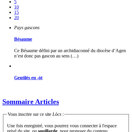
5
10
15
20
Pays gascons
Bésaume
Ce Bésaume défini par un archidiaconné du diocèse d’Agen
n’est donc pas gascon au sens (…)
Gentilés en -òt
Sommaire Articles
Vous inscrire sur ce site
Lòcs
:
Une fois enregistré, vous pourrez vous connecter à l'espace
privé du site, ou
souillarde
, pour proposer du contenu...