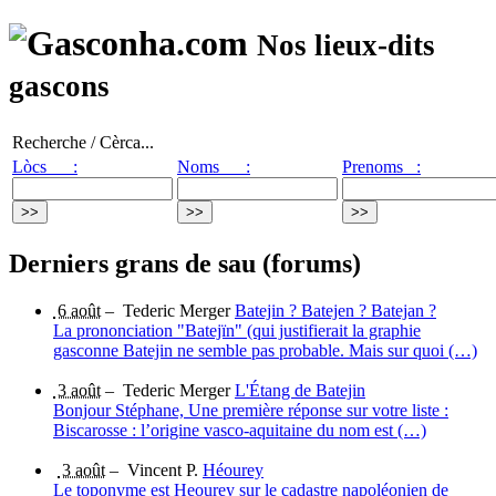
Nos lieux-dits
gascons
Recherche / Cèrca...
Lòcs :
Noms :
Prenoms :
Derniers grans de sau (forums)
6 août
–
Tederic Merger
Batejin ? Batejen ? Batejan ?
La prononciation "Batejïn" (qui justifierait la graphie
gasconne Batejin ne semble pas probable. Mais sur quoi (…)
3 août
–
Tederic Merger
L'Étang de Batejin
Bonjour Stéphane, Une première réponse sur votre liste :
Biscarosse : l’origine vasco-aquitaine du nom est (…)
3 août
–
Vincent P.
Héourey
Le toponyme est Heourey sur le cadastre napoléonien de