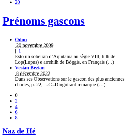
20
Prénoms gascons
Òdon
20 novembre 2009
|
1
Esto un sobeiran d’Aquitania au sègle VIII, hilh de
Lop(Lupus) e arrehilh de Bòggis, en Français (…)
Vesian Bézian
8 décembre 2022
Dans ses Observations sur le gascon des plus anciennes
chartes, p. 22, J.-C.-Dinguirard remarque (…)
0
2
4
6
8
Naz de Hé