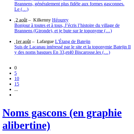
Brannens, généralement plus fidèle aux formes gasconnes.
Le (…)
2 août
–
Kilkenny
Héourey
Bonjour à toutes et à tous, J’écris l’histoire du village de
Brannens (Gironde), et je bute sur le toponyme (…)
1er août
–
Lafargue
L'Étang de Batejin
Suis de Lacanau intéressé par le site et la toponymie Batejin Il
y des noms basques En 33,et40 Biscarosse.les (…)
0
5
10
15
...
Noms gascons (en graphie
alibertine)