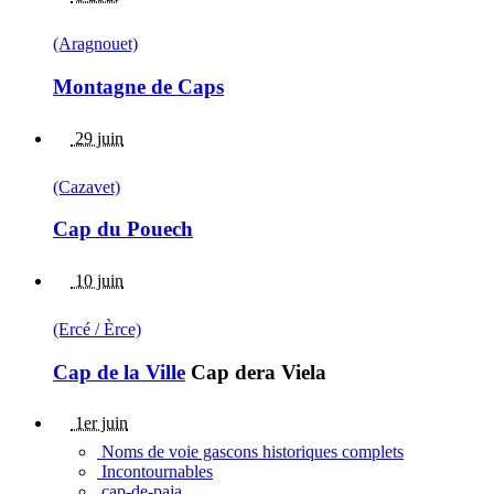
(Aragnouet)
Montagne de Caps
29 juin
(Cazavet)
Cap du Pouech
10 juin
(Ercé / Èrce)
Cap de la Ville
Cap dera Viela
1er juin
Noms de voie gascons historiques complets
Incontournables
cap-de-paja