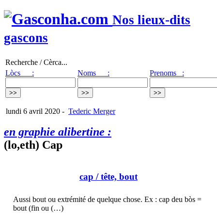
Nos lieux-dits
gascons
Recherche / Cèrca...
Lòcs :
Noms :
Prenoms :
lundi 6 avril 2020
-
Tederic Merger
en graphie alibertine :
(lo,eth) Cap
cap
/ tête, bout
Aussi bout ou extrémité de quelque chose. Ex : cap deu bòs =
bout (fin ou (…)