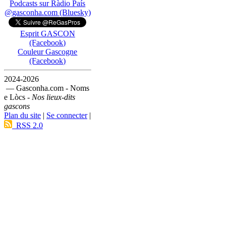
Podcasts sur Ràdio País
@gasconha.com (Bluesky)
Esprit GASCON
(Facebook)
Couleur Gascogne
(Facebook)
2024-2026
— Gasconha.com - Noms
e Lòcs -
Nos lieux-dits
gascons
Plan du site
|
Se connecter
|
RSS 2.0