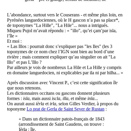
L’abondance, surtout vers le Couserans - et même plus loin, en
Pyrénées languedociennes, où le H gascon n’a pas sa place*,
de toponymes "La Hille", "La Hile"... nous a intrigués.
Miqueu Pujol m’avait répondu : « "illo", qu’ei çam’par isla,
l’île »
Et moi :
« Las Illos : pourrait donc s’expliquer pas "les Iles" (les 3
toponymes de ce nom chez l’IGN sont bien au bord d’une
rivière ; mais comment expliquer qu’au singulier on ait "La
Illo" et pas L’Illo ?
Par ailleurs je vois de nombreux La Hile et La Hille y compris
en domaine languedocien, ni explicables par ila ni par hilha... »
Après discussion avec Vincent P., c’est cette signification
île
que nous retenons.
Les dictionnaires occitans ou gascons donnent plusieurs
formes :
isla
, mais aussi
iscla
,
illa
, et même
inla
...
On aurait aussi
ièrla
et
irla
, selon Gilles Verdier, à propos du
toponyme
Lo prat de Gerla de Saint Sever de Rustan
:
« Dans un dictionnaire patois-français de 1843
(arrondissement de Saint Gaudens, on trouve :
Ièrla : île.