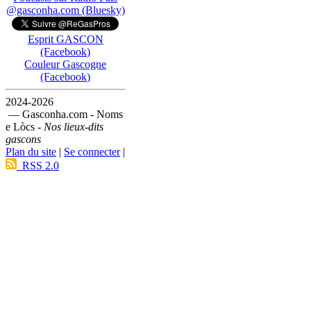
@gasconha.com (Bluesky)
Esprit GASCON
(Facebook)
Couleur Gascogne
(Facebook)
2024-2026
— Gasconha.com - Noms
e Lòcs -
Nos lieux-dits
gascons
Plan du site
|
Se connecter
|
RSS 2.0