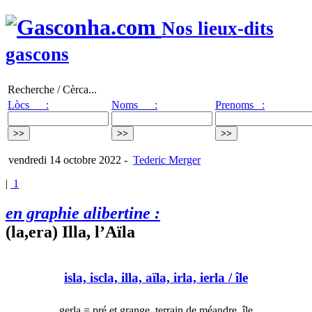
Nos lieux-dits
gascons
Recherche / Cèrca...
Lòcs :
Noms :
Prenoms :
vendredi 14 octobre 2022
-
Tederic Merger
|
1
en graphie alibertine :
(la,era) Illa, l’Aïla
isla, iscla, illa, aïla, irla, ierla
/ île
gerla = pré et grange, terrain de méandre, île