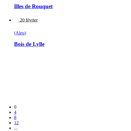
Illes de Rouquet
20 février
(Aleu)
Bois de Lylle
0
4
8
12
...