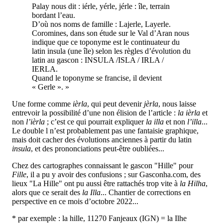
Palay nous dit : iérle, yérle, jérle : île, terrain
bordant l’eau.
D’où nos noms de famille : Lajerle, Layerle.
Coromines, dans son étude sur le Val d’Aran nous
indique que ce toponyme est le continuateur du
latin insula (une île) selon les règles d’évolution du
latin au gascon : INSULA /ISLA / IRLA /
IERLA.
Quand le toponyme se francise, il devient
« Gerle ». »
Une forme comme
ièrla
, qui peut devenir
jèrla
, nous laisse
entrevoir la possibilité d’une non élision de l’article :
la ièrla
et
non
l’ièrla
; c’est ce qui pourrait expliquer
la illa
et non
l’illa
...
Le double l n’est probablement pas une fantaisie graphique,
mais doit cacher des évolutions anciennes à partir du latin
insula
, et des prononciations peut-être oubliées...
Chez des cartographes connaissant le gascon "Hille" pour
Fille
, il a pu y avoir des confusions ; sur Gasconha.com, des
lieux "La Hille" ont pu aussi être rattachés trop vite à
la Hilha
,
alors que ce serait des
la Illa
... Chantier de corrections en
perspective en ce mois d’octobre 2022...
* par exemple : la hille, 11270 Fanjeaux (IGN) = la Ilhe