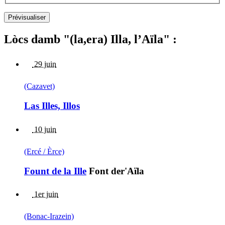
Lòcs damb "(la,era) Illa, l’Aïla" :
29 juin
(Cazavet)
Las Illes, Illos
10 juin
(Ercé / Èrce)
Fount de la Ille
Font der'Aïla
1er juin
(Bonac-Irazein)