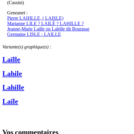
(Cassini)
Geneanet :
Pierre LAHILLE, ( LAISLE)
Marianne LILE ? LAILÉ ? LAHILLE ?
Jeanne-Marie Laille ou Lahille dit Bourasse
Germaine LISLE - LAILLE
Variante(s) graphique(s) :
Laïlle
Lahile
Lahille
Laïle
Vos commentaires