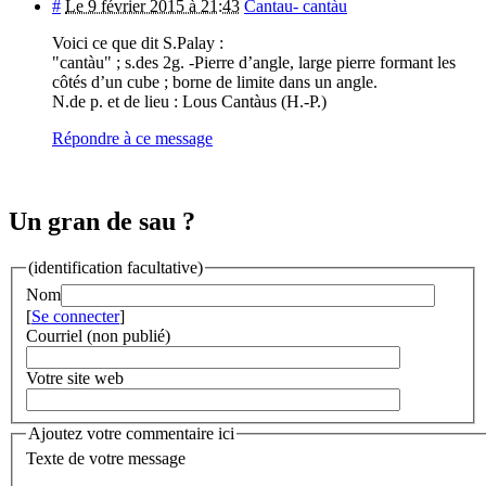
#
Le 9 février 2015 à 21:43
Cantau- cantàu
Voici ce que dit S.Palay :
"cantàu" ; s.des 2g. -Pierre d’angle, large pierre formant les
côtés d’un cube ; borne de limite dans un angle.
N.de p. et de lieu : Lous Cantàus (H.-P.)
Répondre à ce message
Un gran de sau ?
(identification facultative)
Nom
[
Se connecter
]
Courriel (non publié)
Votre site web
Ajoutez votre commentaire ici
Texte de votre message