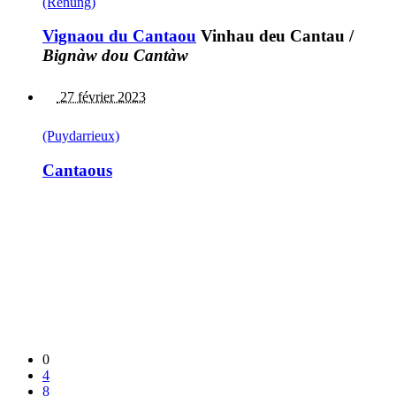
(Renung)
Vignaou du Cantaou
Vinhau deu Cantau
/
Bignàw dou Cantàw
27 février 2023
(Puydarrieux)
Cantaous
0
4
8