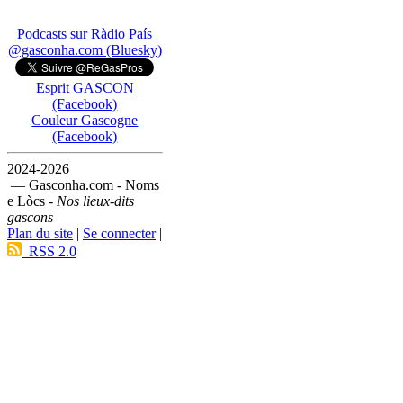
Podcasts sur Ràdio País
@gasconha.com (Bluesky)
Esprit GASCON
(Facebook)
Couleur Gascogne
(Facebook)
2024-2026
— Gasconha.com - Noms
e Lòcs -
Nos lieux-dits
gascons
Plan du site
|
Se connecter
|
RSS 2.0