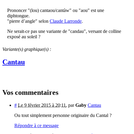
Prononcer "(lou) cantaou/cantàw" ou "aou" est une
diphtongue.
"pierre d’angle" selon
Claude Larronde
.
Ne serait-ce pas une variante de "candau", versant de colline
exposé au soleil ?
Variante(s) graphique(s) :
Cantau
Vos commentaires
#
Le 9 février 2015 à 20:11
,
par
Gaby
Cantau
Ou tout simplement personne originaire du Cantal ?
Répondre à ce message