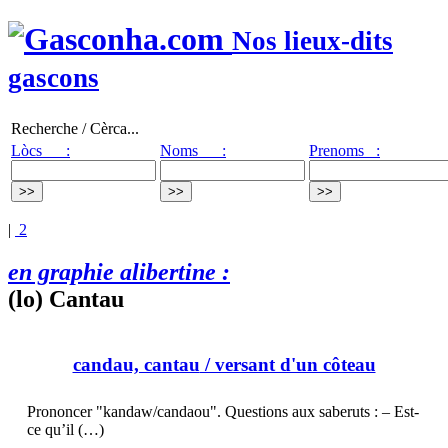
Nos lieux-dits
gascons
Recherche / Cèrca...
Lòcs :
Noms :
Prenoms :
|
2
en graphie alibertine :
(lo) Cantau
candau, cantau
/ versant d'un côteau
Prononcer "kandaw/candaou". Questions aux saberuts : – Est-
ce qu’il (…)