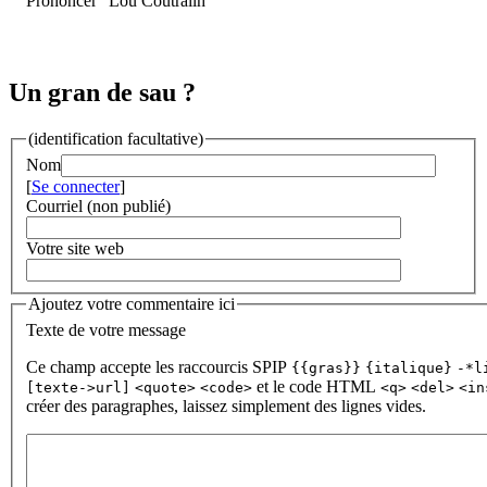
Prononcer "Lou Coutrailh"
Un gran de sau ?
(identification facultative)
Nom
[
Se connecter
]
Courriel (non publié)
Votre site web
Ajoutez votre commentaire ici
Texte de votre message
Ce champ accepte les raccourcis SPIP
{{gras}}
{italique}
-*l
et le code HTML
[texte->url]
<quote>
<code>
<q>
<del>
<in
créer des paragraphes, laissez simplement des lignes vides.