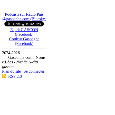
Podcasts sur Ràdio País
@gasconha.com (Bluesky)
Esprit GASCON
(Facebook)
Couleur Gascogne
(Facebook)
2024-2026
— Gasconha.com - Noms
e Lòcs -
Nos lieux-dits
gascons
Plan du site
|
Se connecter
|
RSS 2.0