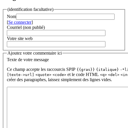
(identification facultative)
Nom
[
Se connecter
]
Courriel (non publié)
Votre site web
Ajoutez votre commentaire ici
Texte de votre message
Ce champ accepte les raccourcis SPIP
{{gras}}
{italique}
-*l
et le code HTML
[texte->url]
<quote>
<code>
<q>
<del>
<in
créer des paragraphes, laissez simplement des lignes vides.