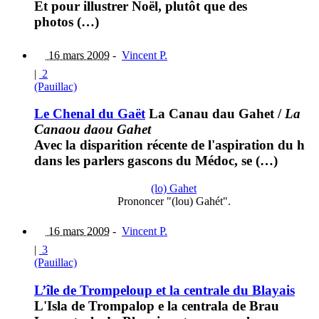
Et pour illustrer Noël, plutôt que des
photos (…)
16 mars 2009
-
Vincent P.
|
2
(Pauillac)
Le Chenal du Gaët
La Canau dau Gahet
/
La
Canaou daou Gahet
Avec la disparition récente de l'aspiration du h
dans les parlers gascons du Médoc, se (…)
(lo) Gahet
Prononcer "(lou) Gahét".
16 mars 2009
-
Vincent P.
|
3
(Pauillac)
L’île de Trompeloup et la centrale du Blayais
L'Isla de Trompalop e la centrala de Brau