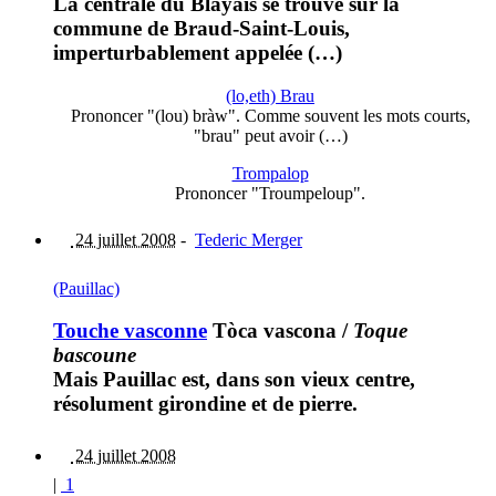
La centrale du Blayais se trouve sur la
commune de Braud-Saint-Louis,
imperturbablement appelée (…)
(lo,eth) Brau
Prononcer "(lou) bràw". Comme souvent les mots courts,
"brau" peut avoir (…)
Trompalop
Prononcer "Troumpeloup".
24 juillet 2008
-
Tederic Merger
(Pauillac)
Touche vasconne
Tòca vascona
/
Toque
bascoune
Mais Pauillac est, dans son vieux centre,
résolument girondine et de pierre.
24 juillet 2008
|
1