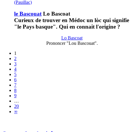
(Pauillac)
le Bascouat
Lo Bascoat
Curieux de trouver en Médoc un lòc qui signifie
"le Pays basque". Qui en connait l'origine ?
Lo Bascoat
Prononcer "Lou Bascouat".
1
2
3
4
5
6
7
8
9
…
20
∞