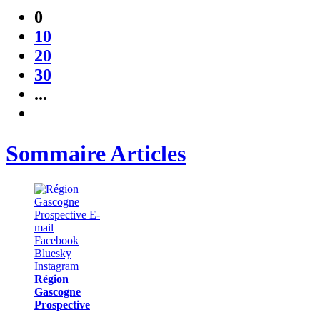
0
10
20
30
...
Sommaire Articles
Région
Gascogne
Prospective