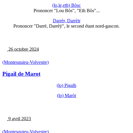
(lo,le,eth) Bòsc
Prononcer "Lou Bòs", "Eth Bòs"...
Darrèr, Darrèir
Prononcer "Darrè, Darrèÿ", le second étant nord-gascon.
26 octobre 2024
(Montesquieu-Volvestre)
Pigail de Marot
(lo) Pigalh
(lo) Maròt
9 avril 2023
(Montesquieu-Volvestre)