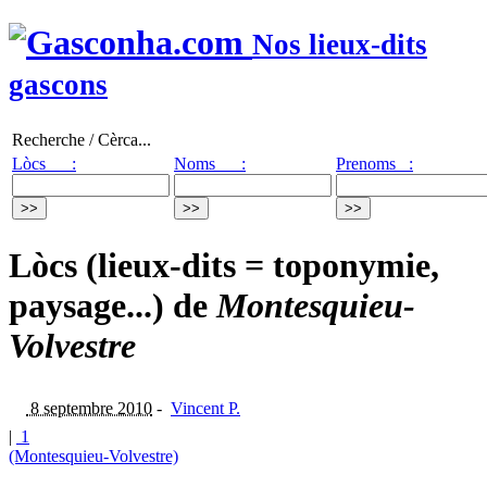
Nos lieux-dits
gascons
Recherche / Cèrca...
Lòcs :
Noms :
Prenoms :
Lòcs (lieux-dits = toponymie,
paysage...) de
Montesquieu-
Volvestre
8 septembre 2010
-
Vincent P.
|
1
(Montesquieu-Volvestre)