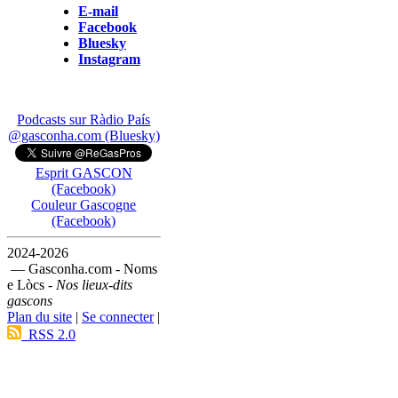
E-mail
Facebook
Bluesky
Instagram
Podcasts sur Ràdio País
@gasconha.com (Bluesky)
Esprit GASCON
(Facebook)
Couleur Gascogne
(Facebook)
2024-2026
— Gasconha.com - Noms
e Lòcs -
Nos lieux-dits
gascons
Plan du site
|
Se connecter
|
RSS 2.0