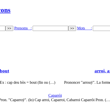
cons
Prenoms :
Mots :
 bout
arroi, a
Ex : cap deu bòs = bout (fin ou (…)
Prononcer "arrouÿ". La forme
Caparròi
Pron. "Caparroÿ". (lo) Cap arroi, Caparroi, Cabarroi Caparròi Pron. (…