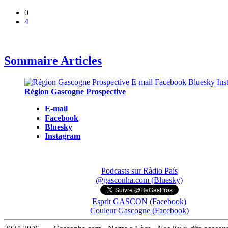
0
4
Sommaire Articles
Région Gascogne Prospective
E-mail
Facebook
Bluesky
Instagram
Podcasts sur Ràdio País
@gasconha.com (Bluesky)
Esprit GASCON (Facebook)
Couleur Gascogne (Facebook)