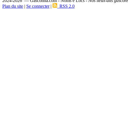
2024-2026 — Gasconha.com - Noms e Lòcs -
Nos lieux-dits gascon
Plan du site
|
Se connecter
|
RSS 2.0