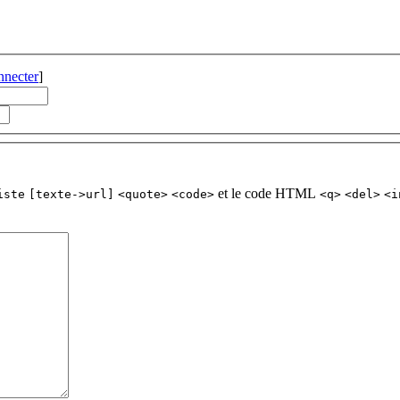
nnecter
]
et le code HTML
iste
[texte->url]
<quote>
<code>
<q>
<del>
<i