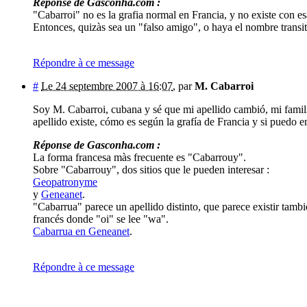
Réponse de Gasconha.com :
"Cabarroi" no es la grafia normal en Francia, y no existe con es
Entonces, quizàs sea un "falso amigo", o haya el nombre transi
Répondre à ce message
#
Le 24 septembre 2007 à 16:07
,
par
M. Cabarroi
Soy M. Cabarroi, cubana y sé que mi apellido cambió, mi familia 
apellido existe, cómo es según la grafía de Francia y si puedo en
Réponse de Gasconha.com :
La forma francesa màs frecuente es "Cabarrouy".
Sobre "Cabarrouy", dos sitios que le pueden interesar :
Geopatronyme
y
Geneanet
.
"Cabarrua" parece un apellido distinto, que parece existir tam
francés donde "oi" se lee "wa".
Cabarrua en Geneanet
.
Répondre à ce message