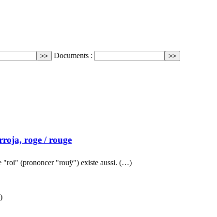
Documents :
rroja, roge
/ rouge
 "roi" (prononcer "rouÿ") existe aussi. (…)
)