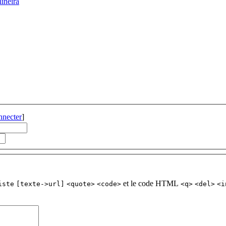
linèira
nnecter
]
et le code HTML
iste
[texte->url]
<quote>
<code>
<q>
<del>
<i