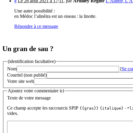
#
Le 26 août 2021 à 17:11
,
par
Ardilley Régine
L’Alinèir, L’A
Une autre possibilité :
en Médoc l’alinèira est un oiseau : la linotte.
Répondre à ce message
Un gran de sau ?
(identification facultative)
Nom
[
Se co
Courriel (non publié)
Votre site web
Ajoutez votre commentaire ici
Texte de votre message
Ce champ accepte les raccourcis SPIP
{{gras}}
{italique}
-*l
vides.