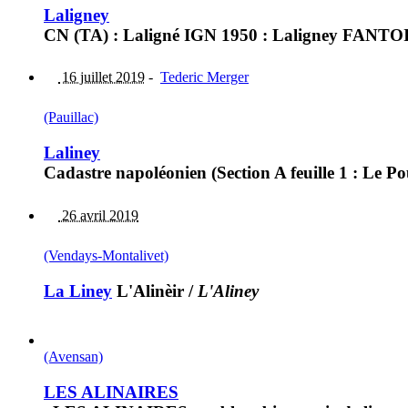
Laligney
CN (TA) : Laligné IGN 1950 : Laligney FANTOIR 
16 juillet 2019
-
Tederic Merger
(Pauillac)
Laliney
Cadastre napoléonien (Section A feuille 1 : Le Po
26 avril 2019
(Vendays-Montalivet)
La Liney
L'Alinèir
/
L'Aliney
(Avensan)
LES ALINAIRES