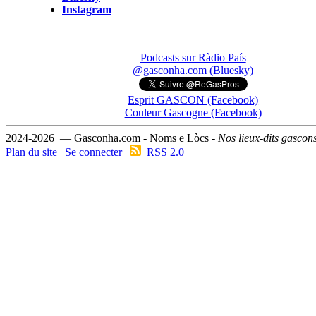
Instagram
Podcasts sur Ràdio País
@gasconha.com (Bluesky)
Esprit GASCON (Facebook)
Couleur Gascogne (Facebook)
2024-2026 — Gasconha.com - Noms e Lòcs -
Nos lieux-dits gascon
Plan du site
|
Se connecter
|
RSS 2.0