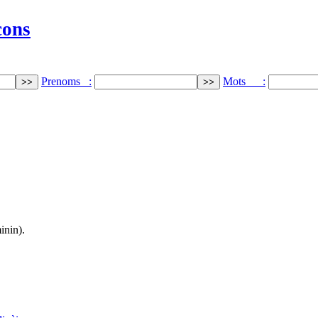
cons
Prenoms :
Mots :
inin).