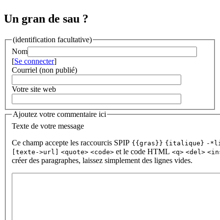
Un gran de sau ?
(identification facultative)
Nom
[
Se connecter
]
Courriel (non publié)
Votre site web
Ajoutez votre commentaire ici
Texte de votre message
Ce champ accepte les raccourcis SPIP
{{gras}}
{italique}
-*l
et le code HTML
[texte->url]
<quote>
<code>
<q>
<del>
<in
créer des paragraphes, laissez simplement des lignes vides.