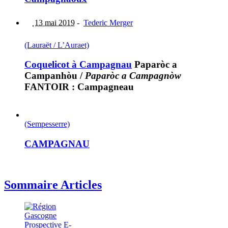
13 mai 2019
-
Tederic Merger
(Lauraët / L’Auraet)
Coquelicot à Campagnau
Paparòc a
Campanhòu
/
Paparòc a Campagnòw
FANTOIR : Campagneau
(Sempesserre)
CAMPAGNAU
Sommaire Articles