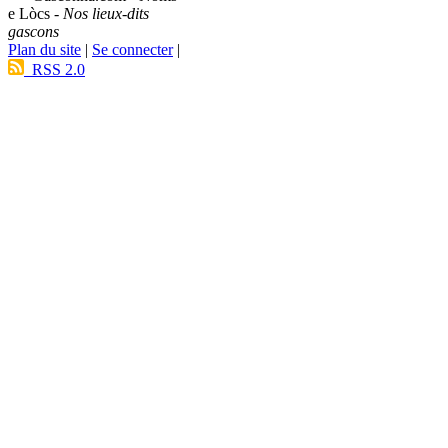
e Lòcs -
Nos lieux-dits
gascons
Plan du site
|
Se connecter
|
RSS 2.0