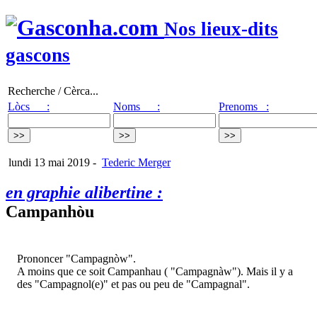
Nos lieux-dits
gascons
Recherche / Cèrca...
Lòcs :
Noms :
Prenoms :
lundi 13 mai 2019
-
Tederic Merger
en graphie alibertine :
Campanhòu
Prononcer "Campagnòw".
A moins que ce soit Campanhau ( "Campagnàw"). Mais il y a
des "Campagnol(e)" et pas ou peu de "Campagnal".