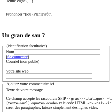
Jeune vigne (…)
Prononcer "(lou) Planteÿròt".
Un gran de sau ?
(identification facultative)
Nom
[
Se connecter
]
Courriel (non publié)
Votre site web
Ajoutez votre commentaire ici
Texte de votre message
Ce champ accepte les raccourcis SPIP
{{gras}}
{italique}
-*l
et le code HTML
[texte->url]
<quote>
<code>
<q>
<del>
<in
créer des paragraphes, laissez simplement des lignes vides.