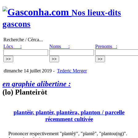
Nos lieux-dits
gascons
Recherche / Cèrca...
Lòcs :
Noms :
Prenoms :
dimanche 14 juillet 2019
-
Tederic Merger
en graphie alibertine :
(lo) Planteiròt
plantèir, plantèr, plantèra, planton
/ parcelle
récemment cultivée
Prononcer respectivement "plantèÿ", "plantè", "plantou(ng)".