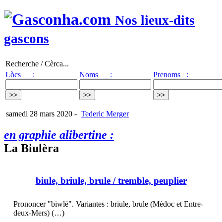
Nos lieux-dits
gascons
Recherche / Cèrca...
Lòcs :
Noms :
Prenoms :
samedi 28 mars 2020
-
Tederic Merger
en graphie alibertine :
La Biulèra
biule, briule, brule
/ tremble, peuplier
Prononcer "biwlé". Variantes : briule, brule (Médoc et Entre-
deux-Mers) (…)