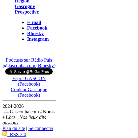
Région
Gascogne
Prospective
E-mail
Facebook
Bluesky
Instagram
Podcasts sur Ràdio País
@gasconha.com (Bluesky)
Esprit GASCON
(Facebook)
Couleur Gascogne
(Facebook)
2024-2026
— Gasconha.com - Noms
e Lòcs -
Nos lieux-dits
gascons
Plan du site
|
Se connecter
|
RSS 2.0