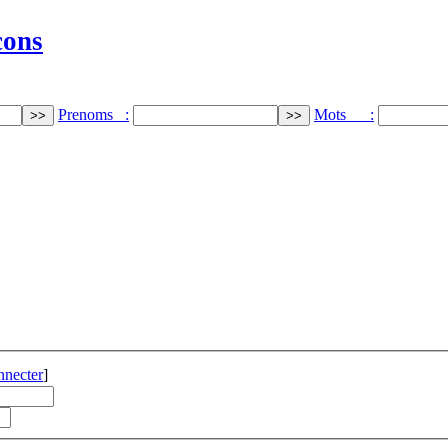
cons
Prenoms :
Mots :
nnecter
]