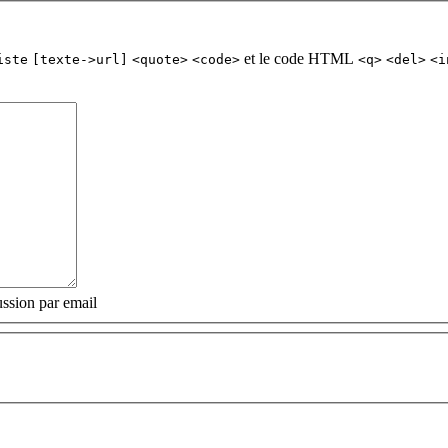
et le code HTML
iste
[texte->url]
<quote>
<code>
<q>
<del>
<i
ssion par email