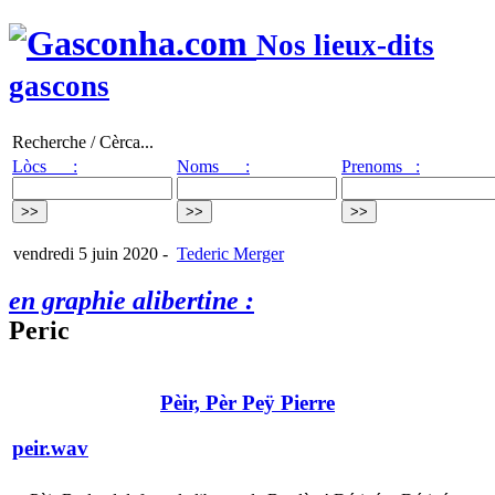
Nos lieux-dits
gascons
Recherche / Cèrca...
Lòcs :
Noms :
Prenoms :
vendredi 5 juin 2020
-
Tederic Merger
en graphie alibertine :
Peric
Pèir, Pèr Peÿ Pierre
peir.wav