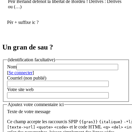
Pèir Berland defenot la libertat de Bordèu ! Dérivés : Dérivés
ou (…)
Pèr + suffixe ic ?
Un gran de sau ?
(identification facultative)
Nom
[
Se connecter
]
Courriel (non publié)
Votre site web
Ajoutez votre commentaire ici
Texte de votre message
Ce champ accepte les raccourcis SPIP
{{gras}}
{italique}
-*l
et le code HTML
[texte->url]
<quote>
<code>
<q>
<del>
<in