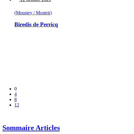
(Moustey / Mosteir)
Biredis de Perricq
0
4
8
12
Sommaire Articles