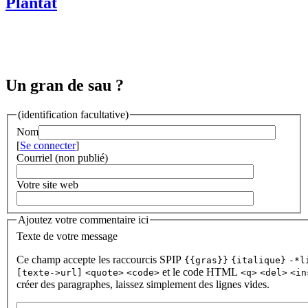
Plantat
Un gran de sau ?
(identification facultative)
Nom
[
Se connecter
]
Courriel (non publié)
Votre site web
Ajoutez votre commentaire ici
Texte de votre message
Ce champ accepte les raccourcis SPIP
{{gras}}
{italique}
-*l
et le code HTML
[texte->url]
<quote>
<code>
<q>
<del>
<in
créer des paragraphes, laissez simplement des lignes vides.