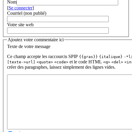
Nom
[
Se connecter
]
Courriel (non publié)
Votre site web
Ajoutez votre commentaire ici
Texte de votre message
Ce champ accepte les raccourcis SPIP
{{gras}}
{italique}
-*l
et le code HTML
[texte->url]
<quote>
<code>
<q>
<del>
<in
créer des paragraphes, laissez simplement des lignes vides.