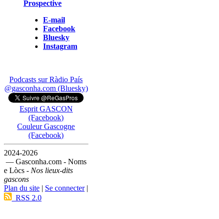
Prospective
E-mail
Facebook
Bluesky
Instagram
Podcasts sur Ràdio País
@gasconha.com (Bluesky)
Esprit GASCON
(Facebook)
Couleur Gascogne
(Facebook)
2024-2026
— Gasconha.com - Noms
e Lòcs -
Nos lieux-dits
gascons
Plan du site
|
Se connecter
|
RSS 2.0