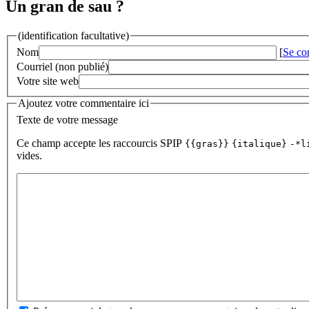
Un gran de sau ?
(identification facultative)
Nom
[
Se co
Courriel (non publié)
Votre site web
Ajoutez votre commentaire ici
Texte de votre message
Ce champ accepte les raccourcis SPIP
{{gras}}
{italique}
-*l
vides.