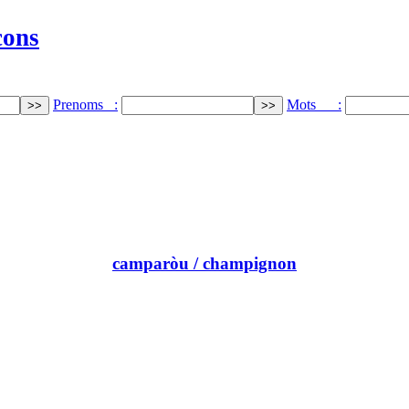
cons
Prenoms :
Mots :
camparòu
/ champignon