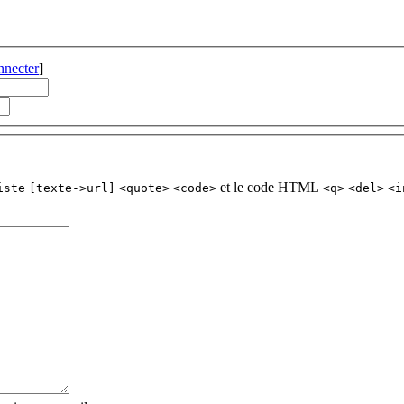
nnecter
]
et le code HTML
iste
[texte->url]
<quote>
<code>
<q>
<del>
<i