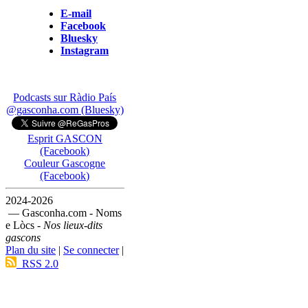
E-mail
Facebook
Bluesky
Instagram
Podcasts sur Ràdio País
@gasconha.com (Bluesky)
Esprit GASCON
(Facebook)
Couleur Gascogne
(Facebook)
2024-2026
— Gasconha.com - Noms
e Lòcs -
Nos lieux-dits
gascons
Plan du site
|
Se connecter
|
RSS 2.0