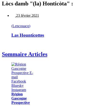
Lòcs damb "(la) Honticòta" :
23 février 2021
(Lencouacq)
Las Hounticottes
Sommaire Articles
Région
Gascogne
Prospective