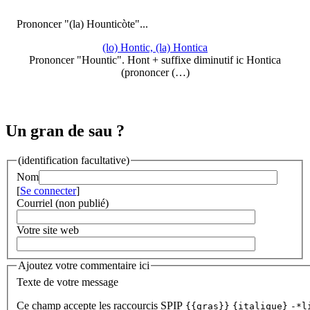
Prononcer "(la) Hounticòte"...
(lo) Hontic, (la) Hontica
Prononcer "Hountic". Hont + suffixe diminutif ic Hontica
(prononcer (…)
Un gran de sau ?
(identification facultative)
Nom
[
Se connecter
]
Courriel (non publié)
Votre site web
Ajoutez votre commentaire ici
Texte de votre message
Ce champ accepte les raccourcis SPIP
{{gras}}
{italique}
-*l