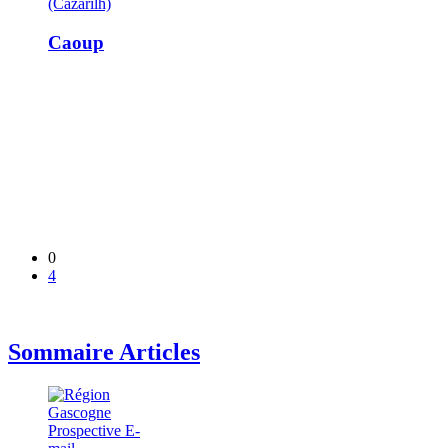
(Cazarilh)
Caoup
0
4
Sommaire Articles