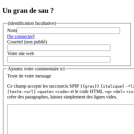
Un gran de sau ?
(identification facultative)
Nom
[
Se connecter
]
Courriel (non publié)
Votre site web
Ajoutez votre commentaire ici
Texte de votre message
Ce champ accepte les raccourcis SPIP
{{gras}}
{italique}
-*l
et le code HTML
[texte->url]
<quote>
<code>
<q>
<del>
<in
créer des paragraphes, laissez simplement des lignes vides.