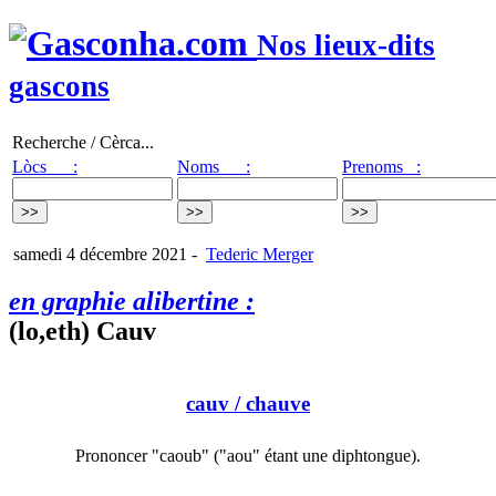
Nos lieux-dits
gascons
Recherche / Cèrca...
Lòcs :
Noms :
Prenoms :
samedi 4 décembre 2021
-
Tederic Merger
en graphie alibertine :
(lo,eth) Cauv
cauv
/ chauve
Prononcer "caoub" ("aou" étant une diphtongue).