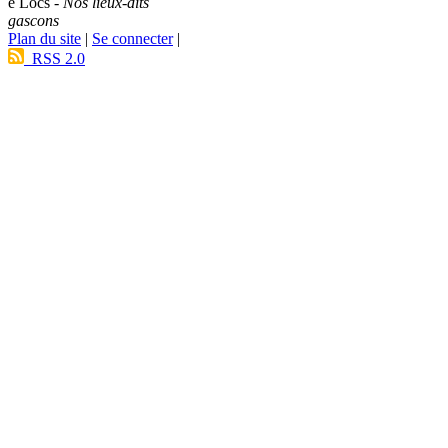
e Lòcs -
Nos lieux-dits
gascons
Plan du site
|
Se connecter
|
RSS 2.0