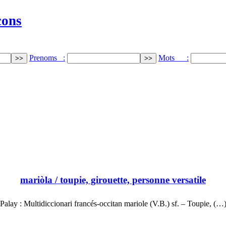
cons
Prenoms :
Mots :
mariòla
/ toupie, girouette, personne versatile
Palay : Multidiccionari francés-occitan mariole (V.B.) sf. – Toupie, (…