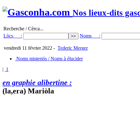
Nos lieux-dits gas
Recherche / Cèrca...
Lòcs :
Noms :
vendredi 11 février 2022
-
Tederic Merger
Noms misteriós / Noms à élucider
|
1
en graphie alibertine :
(la,era) Mariòla