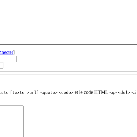
nnecter
]
et le code HTML
iste
[texte->url]
<quote>
<code>
<q>
<del>
<i