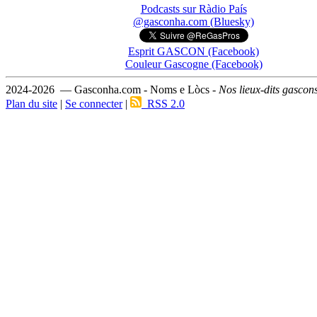
Podcasts sur Ràdio País
@gasconha.com (Bluesky)
Esprit GASCON (Facebook)
Couleur Gascogne (Facebook)
2024-2026 — Gasconha.com - Noms e Lòcs -
Nos lieux-dits gascon
Plan du site
|
Se connecter
|
RSS 2.0